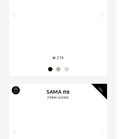
₪
216
NEW
פח SAMA
FERM LIVING