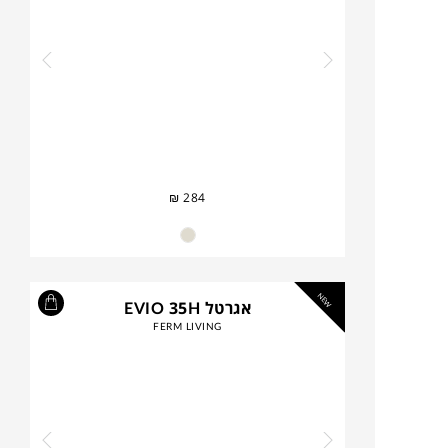
₪
284
NEW
אגרטל EVIO 35H
FERM LIVING