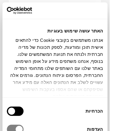
₪
235
האתר עושה שימוש בעוגיות
אנחנו משתמשים בקובצי Cookie כדי להתאים
NEW
פח SAMA
אישית תוכן ומודעות, לספק תכונות של מדיה
FERM LIVING
חברתית ולנתח את תנועת המשתמשים שלנו.
בנוסף, אנחנו משתפים מידע על אופן השימוש
באתר שלנו עם השותפים שלנו מתחומי המדיה
החברתית, הפרסום וניתוח הנתונים. גורמים אלה
עשויים לשלב את הנתונים האלה עם מידע אחר
שסיפקתם או שהם אספו בעקבות השימוש
שעשיתם בשירותים שלהם.
בחירת
הכרחיות
הסכמה
₪
667
העדפות