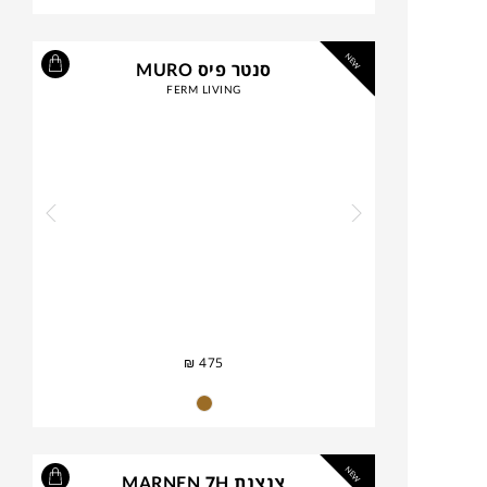
NEW
סנטר פיס MURO
FERM LIVING
₪
475
NEW
צנצנת MARNEN 7H