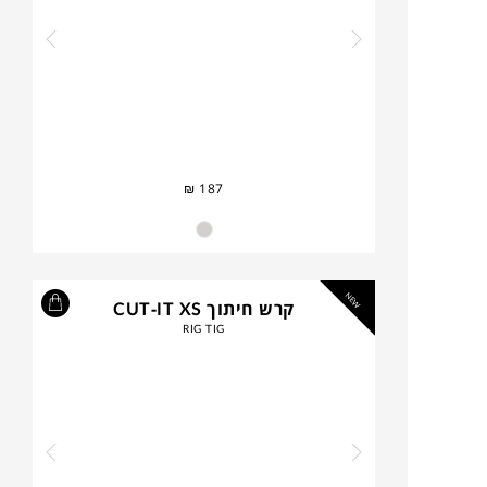
₪
187
NEW
קרש חיתוך CUT-IT XS
RIG TIG