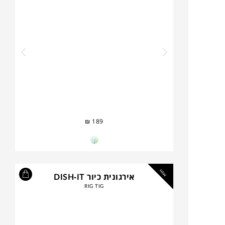
₪
189
NEW
אירגונית כיור DISH-IT
RIG TIG