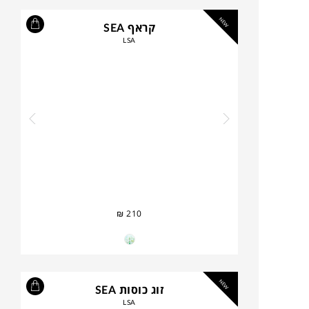
NEW
קראף SEA
LSA
₪
210
NEW
זוג כוסות SEA
LSA