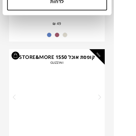
לדחות
₪
49
NEW
קופסת אוכל STORE&MORE 1550
GUZZINI