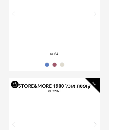
₪
64
NEW
קופסת אוכל STORE&MORE 1900
GUZZINI