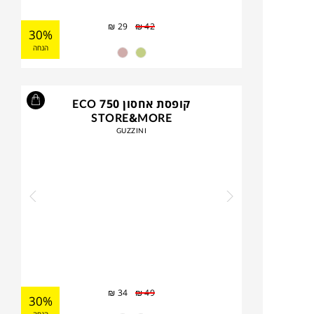
₪
29
₪
42
30%
הנחה
קופסת אחסון 750 ECO
STORE&MORE
GUZZINI
₪
34
₪
49
30%