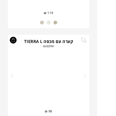
₪
119
קערה עם מכסה TIERRA L
GUZZINI
₪
98