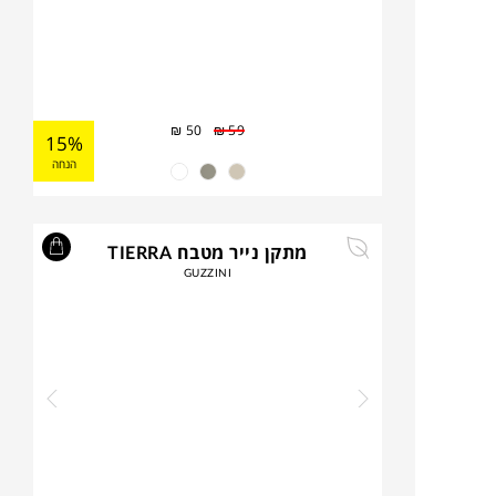
₪
50
₪
59
15%
הנחה
מתקן נייר מטבח TIERRA
GUZZINI