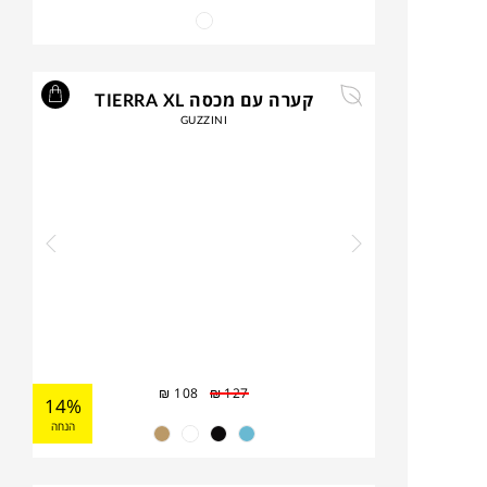
קערה עם מכסה TIERRA XL
GUZZINI
₪
108
₪
127
14%
הנחה