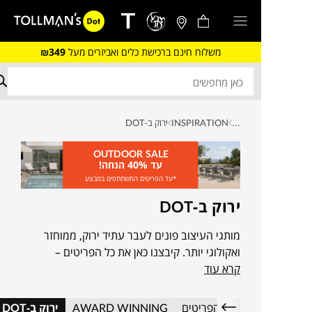
משלוח חינם ברכישת כלים ואביזרים מעל
₪349
...
INSPIRATION
ירוק ב-DOT
OUTDOOR SALE
עד 40% הנחה!
*על הפריטים המשתתפים במבצע
ירוק ב-DOT
מותגי העיצוב פונים לעבר עתיד ירוק, ממוחזר
ואקולוגי יותר. קיבצנו כאן את כל הפריטים –
קרא עוד
רהיטים, כלים, שטיחים ואביזרים – שמתחילים את
המהפכה הבאה
כל הפריטים
AWARD WINNING
ירוק ב-DOT