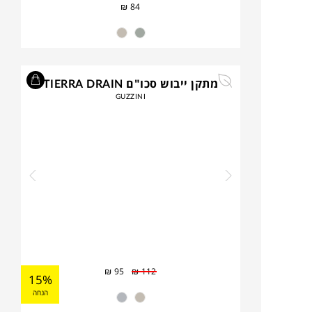
₪
84
מתקן ייבוש סכו"ם TIERRA DRAIN
GUZZINI
₪
95
₪
112
15%
הנחה