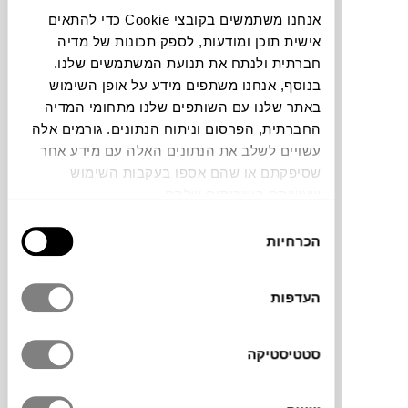
צבעים
אנחנו משתמשים בקובצי Cookie כדי להתאים
אישית תוכן ומודעות, לספק תכונות של מדיה
חברתית ולנתח את תנועת המשתמשים שלנו.
בנוסף, אנחנו משתפים מידע על אופן השימוש
באתר שלנו עם השותפים שלנו מתחומי המדיה
החברתית, הפרסום וניתוח הנתונים. גורמים אלה
קופסת אחסון מרובעת STORE&MORE BIO
עשויים לשלב את הנתונים האלה עם מידע אחר
של המותג האיטלקי
GUZZINI
. עשויה
שסיפקתם או שהם אספו בעקבות השימוש
מביו-פלסטיק מתכלה וידידותי לסביבה. צורתה
שעשיתם בשירותים שלהם.
נועדה לחסוך במקום ולנצל נכון את שטח
האחסון במקפיא, במקרר ובמזווה. סדרת
בחירת
הכרחיות
הקופסאות ניתנות לערימה ובעלת אטימות
הסכמה
מוחלטת ללא סכנה מדליפות וטפטופים הודות
לשיטת האיטום המיוחדת. מתאימות להקפאה
העדפות
וקירור מזון, חימום במיקרו ללא הסרת המכסה
ונשיאה בטוחה. ניתנות לניקוי במדיח.
סטטיסטיקה