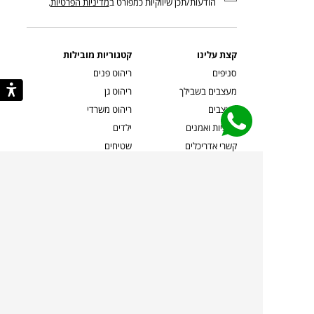
הודעות/תכן שיווקיות כמפורט ב
מדיניות הפרטיות
.
קצת עלינו
קטגוריות מובילות
סניפים
ריהוט פנים
מעצבים בשבילך
ריהוט גן
מעצבים
ריהוט משרדי
אמניות ואמנים
ילדים
קשרי אדריכלים
שטיחים
שוברים
אביזרים והלבשת הבית
צרו קשר
תאורה
משלוחים והחזרות
ספות לסלון
שואלים אותנו
שולחנות קפה
שרות ב-
פינות אוכל
תקנון אתר
מדיניות פרטיות
מדיניות עוגיות/Cookies
מדיניות מצלמות