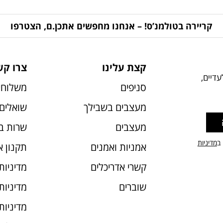
קריירה בטולמנ’ס! – אנחנו מחפשים אתכן.ם, הצטרפו
קצת עלינו
צרו קש
דיים,
סניפים
משלוחי
מעצבים בשבילך
שואלים 
מעצבים
שרות ב
 ב
מדיניות
אמניות ואמנים
תקנון 
קשרי אדריכלים
מדיניות
שוברים
מדיניות עוג
מדיניות