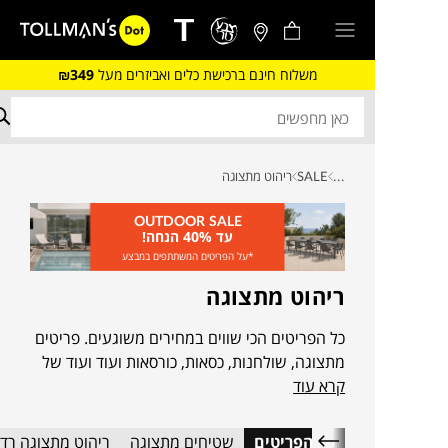
משלוח חינם ברכישת כלים ואביזרים מעל
₪349
...
SALE
ריהוט מתצוגה
OUTDOOR SALE
עד 40% הנחה!
*על הפריטים המשתתפים במבצע
ריהוט מתצוגה
כל הפריטים הכי שווים במחירים משוגעים. פריטים
מתצוגה, שולחנות, כסאות, כורסאות ועוד ועוד של
קרא עוד
מותגי העיצוב המובילים בעולם, שיקפיצו, ירימו,
יפתחו ויסגרו לכם את הפינה
כל הפריטים
שטיחים מתצוגה
ריהוט מתצוגה רדיז