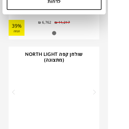
לדחות
₪
6,762
₪
11,217
39%
הנחה
שולחן קפה NORTH LIGHT
(מתצוגה)