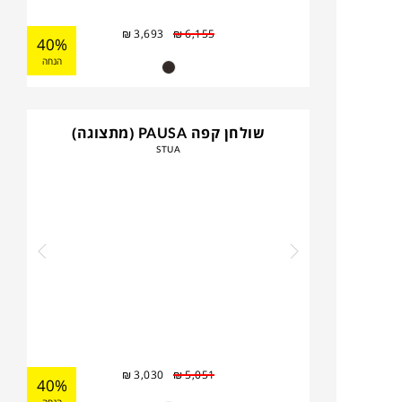
₪
3,693
₪
6,155
40%
הנחה
שולחן קפה PAUSA (מתצוגה)
STUA
₪
3,030
₪
5,051
40%