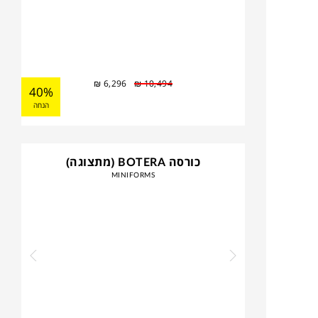
₪
6,296
₪
10,494
40%
הנחה
כורסה BOTERA (מתצוגה)
MINIFORMS