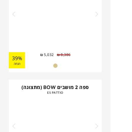
₪
5,032
₪
8,386
39%
הנחה
ספה 2 מושבים BOW (מתצוגה)
ES PATTIO