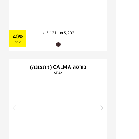
₪
3,121
₪
5,202
40%
הנחה
כורסה CALMA (מתצוגה)
STUA