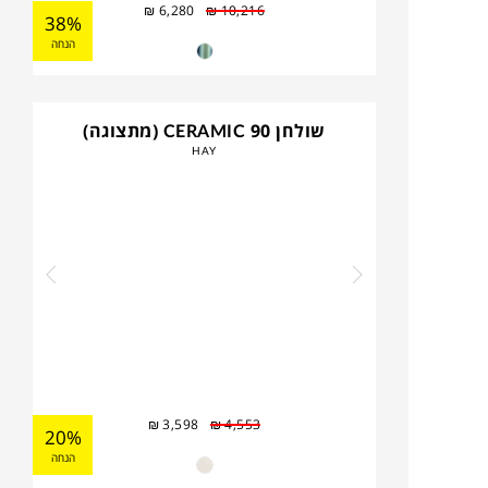
₪
6,280
₪
10,216
38%
הנחה
שולחן CERAMIC 90 (מתצוגה)
HAY
₪
3,598
₪
4,553
20%
הנחה