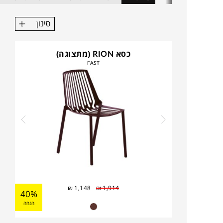
סינון
כסא RION (מתצוגה)
FAST
₪
1,148
₪
1,914
40%
הנחה