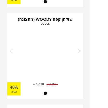
הנחה
שולחן קפה WOODY (מתצוגה)
COOEE
₪
2,018
₪
3,364
40%
הנחה