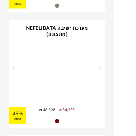
הנחה
מערכת ישיבה NEFELIBATA
(מתצוגה)
₪
46,328
₪
84,233
45%
הנחה