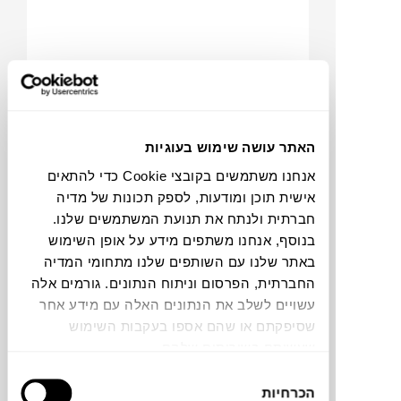
האתר עושה שימוש בעוגיות
אנחנו משתמשים בקובצי Cookie כדי להתאים
₪
12,285
₪
20,476
אישית תוכן ומודעות, לספק תכונות של מדיה
40%
חברתית ולנתח את תנועת המשתמשים שלנו.
הנחה
בנוסף, אנחנו משתפים מידע על אופן השימוש
באתר שלנו עם השותפים שלנו מתחומי המדיה
החברתית, הפרסום וניתוח הנתונים. גורמים אלה
ספה 3 מושבים LUD'O (מתצוגה)
עשויים לשלב את הנתונים האלה עם מידע אחר
CAPPELLINI
שסיפקתם או שהם אספו בעקבות השימוש
שעשיתם בשירותים שלהם.
בחירת
הכרחיות
הסכמה