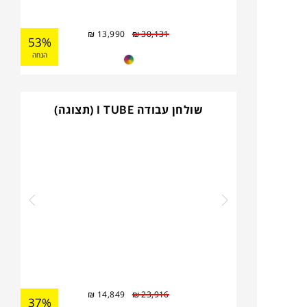
₪
13,990
₪
30,131
53%
הנחה
שולחן עבודה I TUBE (תצוגה)
₪
14,849
₪
23,916
37%