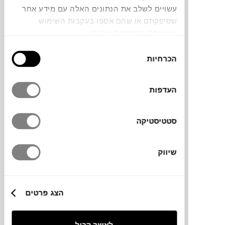
עשויים לשלב את הנתונים האלה עם מידע אחר
שסיפקתם או שהם אספו בעקבות השימוש
שולחן קפה LUD'O (מתצוגה)
שעשיתם בשירותים שלהם.
CAPPELLINI
בחירת
הכרחיות
הסכמה
העדפות
סטטיסטיקה
שיווק
₪
4,284
₪
7,140
40%
הנחה
הצג פרטים
שולחן צד LUD'O (מתצוגה)
לאשר הכול