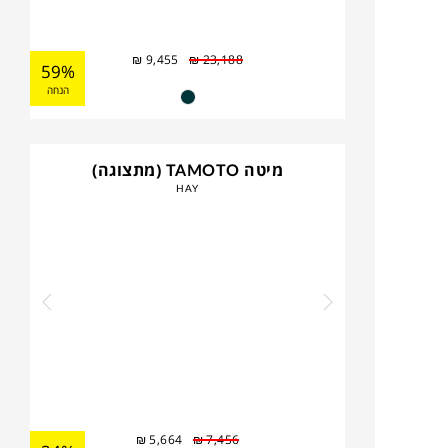
₪
9,455
₪
23,188
59%
הנחה
מיטה TAMOTO (מתצוגה)
HAY
₪
5,664
₪
7,456