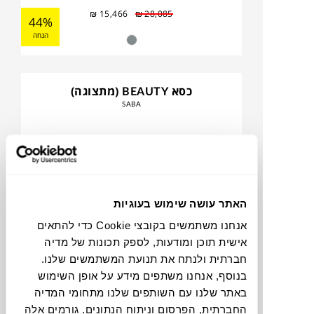
₪
15,466
₪
28,085
44%
הנחה
כסא BEAUTY (מתצוגה)
SABA
האתר עושה שימוש בעוגיות
אנחנו משתמשים בקובצי Cookie כדי להתאים
אישית תוכן ומודעות, לספק תכונות של מדיה
חברתית ולנתח את תנועת המשתמשים שלנו.
בנוסף, אנחנו משתפים מידע על אופן השימוש
₪
3,473
₪
7,719
55%
באתר שלנו עם השותפים שלנו מתחומי המדיה
הנחה
החברתית, הפרסום וניתוח הנתונים. גורמים אלה