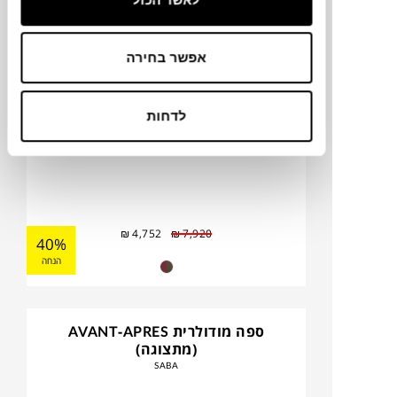
אפשר בחירה
לדחות
₪
4,752
₪
7,920
40%
הנחה
ספה מודולרית AVANT-APRES
(מתצוגה)
SABA