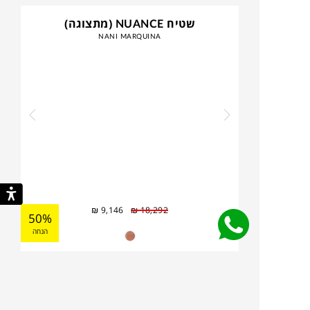
שטיח NUANCE (מתצוגה)
NANI MARQUINA
₪
9,146
₪
18,292
50%
הנחה