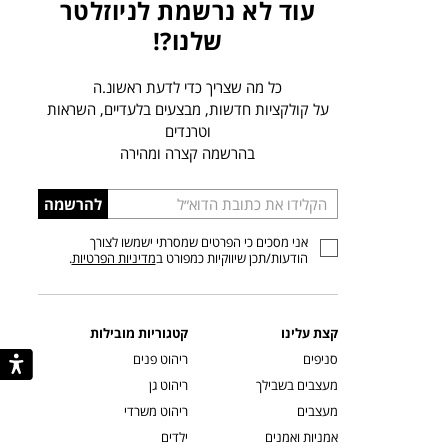
עוד לא נרשמת לניוזלטר
שלנו?!
כל מה שצריך כדי לדעת ראשונ.ה
על קולקציות חדשות, מבצעים בלעדיים, השראות
וטרנדים
בהרשמה קצרה ומהירה
הכניסו
להרשמה
כתובת
אני מסכים כי הפרטים שמסרתי ישמשו לצורך
דוא”ל
הודעות/תכן שיווקיות כמפורט ב
מדיניות הפרטיות
.
קצת עלינו
קטגוריות מובילות
סניפים
ריהוט פנים
מעצבים בשבילך
ריהוט גן
מעצבים
ריהוט משרדי
אמניות ואמנים
ילדים