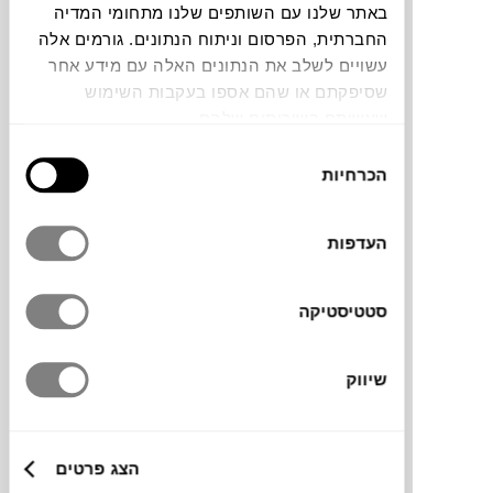
באתר שלנו עם השותפים שלנו מתחומי המדיה
החברתית, הפרסום וניתוח הנתונים. גורמים אלה
ספת שזלונג מרווחת match למותג הקרואטי
עשויים לשלב את הנתונים האלה עם מידע אחר
PROSTORIA
עוצבה על ידי Sanja Knezovic.
שסיפקתם או שהם אספו בעקבות השימוש
מוגדרת על ידי קווים בסיסיים ופשוטים של
שעשיתם בשירותים שלהם.
ישיבה נמוכה ומשענות ידיים גבוהות.
בחירת
*השזלונג נמכר ללא הכריות, התמונה להמחשה
הכרחיות
הסכמה
בלבד
העדפות
מותג
סטטיסטיקה
מידות
שיווק
120X175X70H ס"מ
הצג פרטים
מידע על חומרים