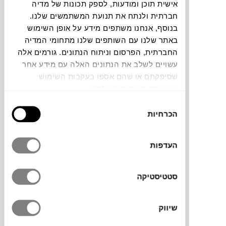
אישית תוכן ומודעות, לספק תכונות של מדיה
תוכלו למצוא אותי ב:
חברתית ולנתח את תנועת המשתמשים שלנו.
חלה שגיאה. אנא רעננו את הדף ונסו שנית
בנוסף, אנחנו משתפים מידע על אופן השימוש
באתר שלנו עם השותפים שלנו מתחומי המדיה
החברתית, הפרסום וניתוח הנתונים. גורמים אלה
עשויים לשלב את הנתונים האלה עם מידע אחר
צבעים
שסיפקתם או שהם אספו בעקבות השימוש
שעשיתם בשירותים שלהם.
בחירת
הכרחיות
הסכמה
משטח הנחה לכלי בישול בשימוש יומי, למותג
העדפות
האיטלקי
GUZZINI
. לארגון נוח וקומפקטי
במטבח. הקו מוביל של הסדרה הוא ייצור כלים
ואביזרי מטבח מבקבוקי פלסטיק משומשים.
סטטיסטיקה
מוצר זה עשוי מ 5.6 בקבוקים ממוחזרים, כ 1.5
ליטר.
שיווק