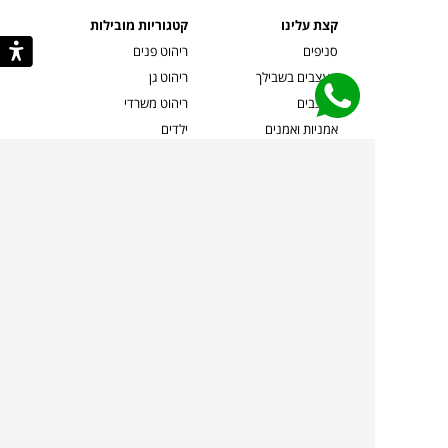
קצת עלינו
קטגוריות מובילות
סניפים
ריהוט פנים
מעצבים בשבילך
ריהוט גן
מעצבים
ריהוט משרדי
אמניות ואמנים
ילדים
קשרי אדריכלים
שטיחים
שוברים
אביזרים והלבשת הבית
צרו קשר
תאורה
משלוחים והחזרות
ספות לסלון
שואלים אותנו
שולחנות קפה
שרות ב-
פינות אוכל
תקנון אתר
מדיניות פרטיות
מדיניות עוגיות/Cookies
מדיניות מצלמות
ביטול עסקה