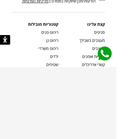
הודעות/תכן שיווקיות כמפורט ב
מדיניות הפרטיות
.
קצת עלינו
קטגוריות מובילות
סניפים
ריהוט פנים
מעצבים בשבילך
ריהוט גן
מעצבים
ריהוט משרדי
אמניות ואמנים
ילדים
קשרי אדריכלים
שטיחים
שוברים
אביזרים והלבשת הבית
צרו קשר
תאורה
משלוחים והחזרות
ספות לסלון
שואלים אותנו
שולחנות קפה
שרות ב-
פינות אוכל
תקנון אתר
מדיניות פרטיות
מדיניות עוגיות/Cookies
מדיניות מצלמות