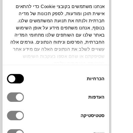
צבעים
אנחנו משתמשים בקובצי Cookie כדי להתאים
אישית תוכן ומודעות, לספק תכונות של מדיה
חברתית ולנתח את תנועת המשתמשים שלנו.
בנוסף, אנחנו משתפים מידע על אופן השימוש
באתר שלנו עם השותפים שלנו מתחומי המדיה
החברתית, הפרסום וניתוח הנתונים. גורמים אלה
קופסאות אחסון קטנה ועמוקה STORE&MORE
עשויים לשלב את הנתונים האלה עם מידע אחר
BIO של המותג האיטלקי
GUZZINI
. עשויה
שסיפקתם או שהם אספו בעקבות השימוש
מביו-פלסטיק מתכלה וידידותי לסביבה. צורתה
שעשיתם בשירותים שלהם.
המרובעת נועדה לניצול מקסימלי של שטח
האחסון במקפיא, במקרר ובמזווה. סדרת
בחירת
הכרחיות
הקופסאות ניתנת לערימה ובעלת אטימות
הסכמה
מוחלטת ללא סכנה מדליפות וטפטופים הודות
לשיטת האיטום המיוחדת. מתאימות להקפאה
העדפות
וקירור מזון, חימום במיקרו ללא הסרת המכסה
ונשיאה בטוחה. ניתנות לניקוי במדיח.
סטטיסטיקה