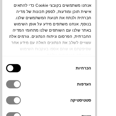
אנחנו משתמשים בקובצי Cookie כדי להתאים
חלה שגיאה. אנא רעננו את הדף ונסו שנית
אישית תוכן ומודעות, לספק תכונות של מדיה
חברתית ולנתח את תנועת המשתמשים שלנו.
בנוסף, אנחנו משתפים מידע על אופן השימוש
צבעים
באתר שלנו עם השותפים שלנו מתחומי המדיה
החברתית, הפרסום וניתוח הנתונים. גורמים אלה
עשויים לשלב את הנתונים האלה עם מידע אחר
שסיפקתם או שהם אספו בעקבות השימוש
שעשיתם בשירותים שלהם.
בחירת
מחזיק לכוסות חד פעמיות מבית המותג האיטלקי
הכרחיות
הסכמה
FRATELLI GUZZINI. חלק מסדרת TIERRA
אשר עיצבו עבור המותג צמד האחים והמעצבים
מונציה PIO&TITO TOSO. בהשראת הטבע
העדפות
האירופאי, הם יצרו סדרה של כלים בגווני חום
אשר מזכירים אדמה, TIERRA באיטלקית. כל
סטטיסטיקה
הכלים בקולקציה עשויים 100% פלסטיק
ממוחזר וכך גם מתקן הכוסות אשר עשוי משניים
וחצי בקבוקי ליטר וחצי ממוחזרים. למתקן