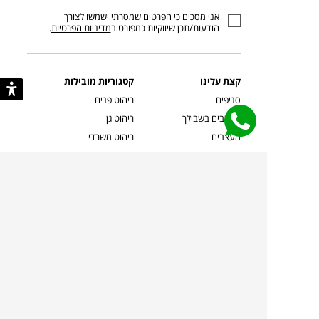
כתובת
אני מסכים כי הפרטים שמסרתי ישמשו לצורך
דוא”ל
הודעות/תכן שיווקיות כמפורט ב
מדיניות הפרטיות
.
קצת עלינו
קטגוריות מובילות
סניפים
ריהוט פנים
מעצבים בשבילך
ריהוט גן
מעצבים
ריהוט משרדי
אמניות ואמנים
ילדים
קשרי אדריכלים
שטיחים
שוברים
אביזרים והלבשת הבית
צרו קשר
תאורה
משלוחים והחזרות
ספות לסלון
שואלים אותנו
שולחנות קפה
שרות ב-
פינות אוכל
תקנון אתר
מדיניות פרטיות