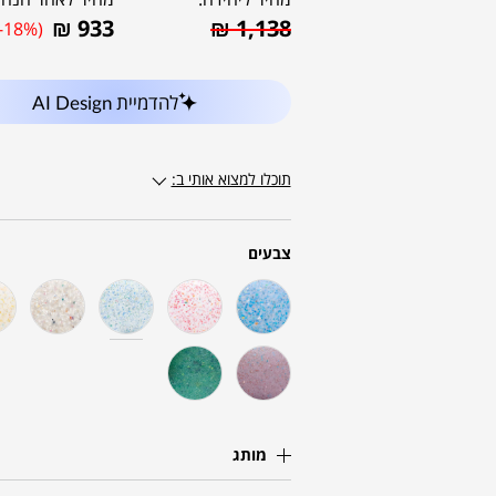
₪
933
₪
1,138
(-18%)
להדמיית AI Design
תוכלו למצוא אותי ב:
צבעים
מותג