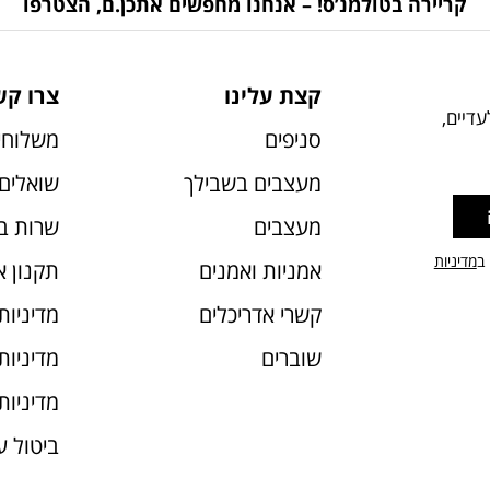
קריירה בטולמנ’ס! – אנחנו מחפשים אתכן.ם, הצטרפו
קצת עלינו
צרו קש
דיים,
סניפים
משלוחי
מעצבים בשבילך
שואלים 
מעצבים
שרות ב
 ב
מדיניות
אמניות ואמנים
תקנון 
קשרי אדריכלים
מדיניות
שוברים
מדיניות עוג
מדיניות
ביטול 