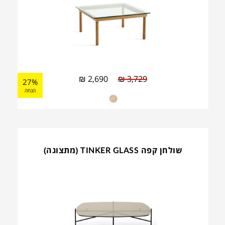
₪
2,690
₪
3,729
27%
הנחה
שולחן קפה TINKER GLASS (מתצוגה)