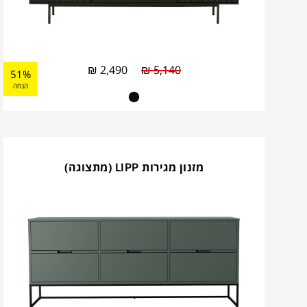
₪
2,490
₪
5,140
51%
הנחה
מזנון מגירות LIPP (מתצוגה)