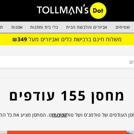
שטיחים
אביזרים והלבשת הבית
כלי בית ומתנות
אמנות
תא
משלוח חינם ברכישת כלים ואביזרים מעל
₪349
מחסן 155 עודפים
קרא עוד
 הוא מחסן העודפים של טולמנ'ס ושל טולמנ'ס דוט. המחסן מציע את כל הה
והבלתי חוזרות לקניית ריהוט ואביזרים לבית, לגינה ולמשרד, של ה
ולם. במחסן אפשר למצוא עודפי קולקציות קודמות, מציאות והפתעו