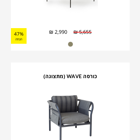
₪
2,990
₪
5,655
47%
הנחה
כורסה WAVE (מתצוגה)