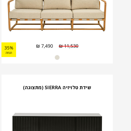
₪
7,490
₪
11,530
35%
הנחה
שידת טלויזיה SIERRA (מתצוגה)