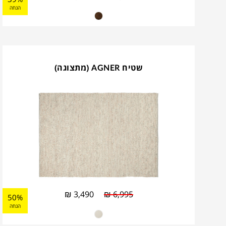
הנחה
שטיח AGNER (מתצוגה)
₪
3,490
₪
6,995
50%
הנחה