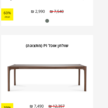
₪
2,990
₪
7,540
60%
הנחה
שולחן אוכל PI (מתצוגה)
₪
7,490
₪
12,357
39%