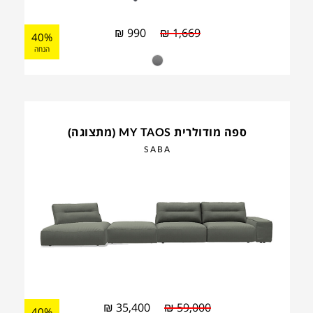
₪
990
₪
1,669
40%
הנחה
ספה מודולרית MY TAOS (מתצוגה)
SABA
₪
35,400
₪
59,000
40%