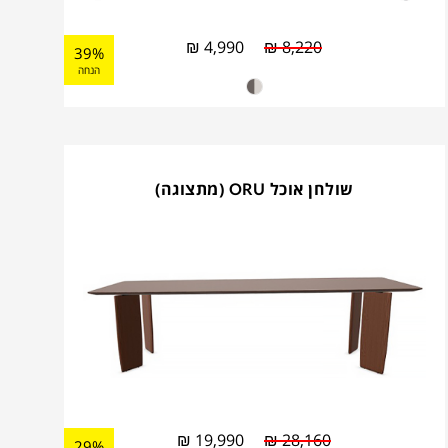
₪
4,990
₪
8,220
39%
הנחה
שולחן אוכל ORU (מתצוגה)
₪
19,990
₪
28,160
29%