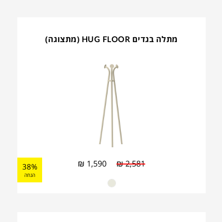
מתלה בגדים HUG FLOOR (מתצוגה)
₪
1,590
₪
2,581
38%
הנחה