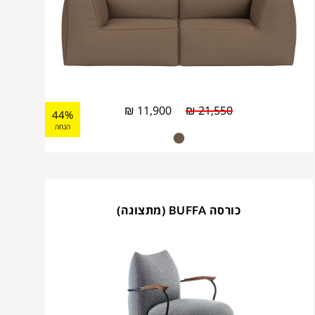
₪
11,900
₪
21,550
44%
הנחה
כורסה BUFFA (מתצוגה)