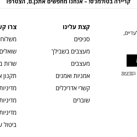
קריירה בטולמנ’ס! – אנחנו מחפשים אתכן.ם, הצטרפו
קצת עלינו
צרו קש
דיים,
סניפים
משלוחי
מעצבים בשבילך
שואלים 
מעצבים
שרות ב
 ב
מדיניות
אמניות ואמנים
תקנון 
קשרי אדריכלים
מדיניות
שוברים
מדיניות עוג
מדיניות
ביטול 