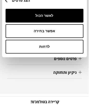
הצג פרטים
מידות
83X98X80H ס"מ
לאשר הכול
מידע על חומרים
אפשר בחירה
מק"ט
לדחות
פרטים נוספים
ניקיון ותחזוקה
קריירה בטולמנ’ס!