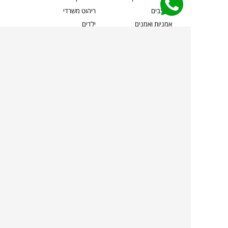
מעצבים
ריהוט משרדי
אמניות ואמנים
ילדים
קשרי אדריכלים
שטיחים
שוברים
אביזרים והלבשת הבית
צרו קשר
תאורה
משלוחים והחזרות
ספות לסלון
שואלים אותנו
שולחנות קפה
שרות ב-
פינות אוכל
תקנון אתר
מדיניות פרטיות
מדיניות עוגיות/Cookies
מדיניות מצלמות
ביטול עסקה