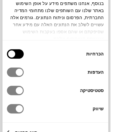
בנוסף, אנחנו משתפים מידע על אופן השימוש
באתר שלנו עם השותפים שלנו מתחומי המדיה
תוכלו למצוא אותי ב:
החברתית, הפרסום וניתוח הנתונים. גורמים אלה
עשויים לשלב את הנתונים האלה עם מידע אחר
שסיפקתם או שהם אספו בעקבות השימוש
צבעים
שעשיתם בשירותים שלהם.
בחירת
הכרחיות
הסכמה
העדפות
כורסת חוץ לגינה או למרפסת, עשויה מבסיס
מתכת צבוע בגוון ירוק מרווה נעים וניטרלי.
סטטיסטיקה
הכריות גדולות ומרווחות לישיבה ממושכת ונוחה.
לההגנה מקסימלית בפני פגעי מזג אוויר הוסיפו
כיסוי
תואם.
שיווק