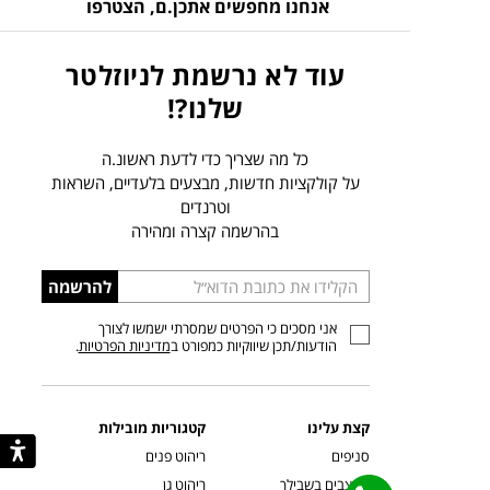
אנחנו מחפשים אתכן.ם,
הצטרפו
עוד לא נרשמת לניוזלטר
שלנו?!
כל מה שצריך כדי לדעת ראשונ.ה
על קולקציות חדשות, מבצעים בלעדיים, השראות
וטרנדים
בהרשמה קצרה ומהירה
הכניסו
להרשמה
כתובת
אני מסכים כי הפרטים שמסרתי ישמשו לצורך
דוא”ל
הודעות/תכן שיווקיות כמפורט ב
מדיניות הפרטיות
.
קצת עלינו
קטגוריות מובילות
סניפים
ריהוט פנים
מעצבים בשבילך
ריהוט גן