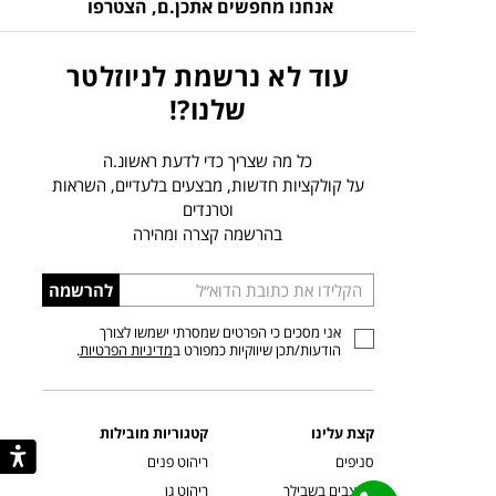
אנחנו מחפשים אתכן.ם,
הצטרפו
עוד לא נרשמת לניוזלטר
שלנו?!
כל מה שצריך כדי לדעת ראשונ.ה
על קולקציות חדשות, מבצעים בלעדיים, השראות
וטרנדים
בהרשמה קצרה ומהירה
הכניסו
להרשמה
כתובת
אני מסכים כי הפרטים שמסרתי ישמשו לצורך
דוא”ל
הודעות/תכן שיווקיות כמפורט ב
מדיניות הפרטיות
.
קצת עלינו
קטגוריות מובילות
סניפים
ריהוט פנים
מעצבים בשבילך
ריהוט גן