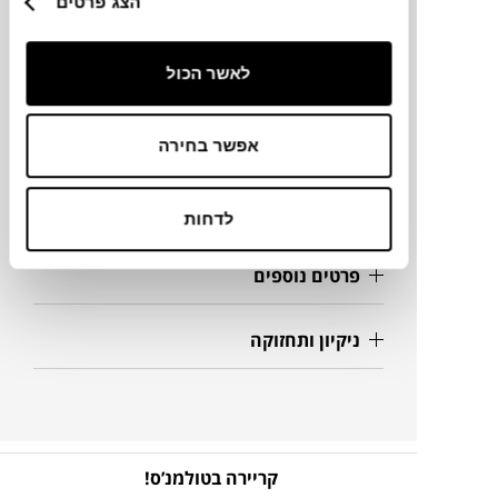
הצג פרטים
מידות
73X75X68H ס"מ
לאשר הכול
מידע על חומרים
אפשר בחירה
מק"ט
לדחות
פרטים נוספים
ניקיון ותחזוקה
קריירה בטולמנ’ס!