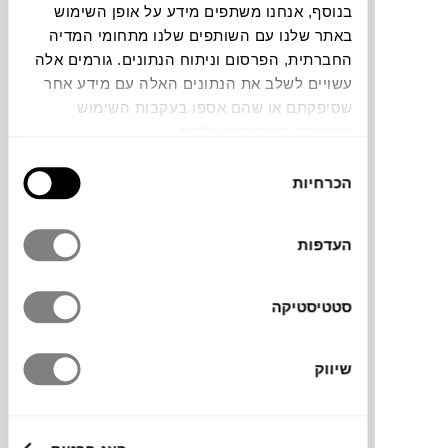
בנוסף, אנחנו משתפים מידע על אופן השימוש
באתר שלנו עם השותפים שלנו מתחומי המדיה
תוכלו למצוא אותי ב:
החברתית, הפרסום וניתוח הנתונים. גורמים אלה
עשויים לשלב את הנתונים האלה עם מידע אחר
שסיפקתם או שהם אספו בעקבות השימוש
צבעים
שעשיתם בשירותים שלהם.
בחירת
הכרחיות
הסכמה
העדפות
כורסת חוץ נמוכה ומזמינה, עם מסגרת
אלומיניום קל משקל ורצועות בד אקרילי ארוג.
סטטיסטיקה
הרצועות יוצרות מבנה פתוח ומאוורר, הבד קל
לניקוי ומתאים לשימוש במרפסות, גינות ואזורי
אירוח פתוחים.
שיווק