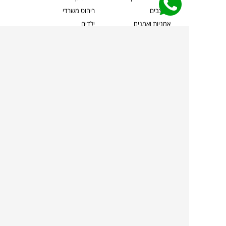
מעצבים
ריהוט משרדי
אמניות ואמנים
ילדים
קשרי אדריכלים
שטיחים
שוברים
אביזרים והלבשת הבית
צרו קשר
תאורה
משלוחים והחזרות
ספות לסלון
שואלים אותנו
שולחנות קפה
שרות ב-
פינות אוכל
תקנון אתר
מדיניות פרטיות
מדיניות עוגיות/Cookies
מדיניות מצלמות
ביטול עסקה