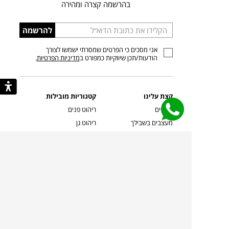
בהרשמה קצרה ומהירה
הכניסו
להרשמה
כתובת
אני מסכים כי הפרטים שמסרתי ישמשו לצורך
דוא”ל
הודעות/תכן שיווקיות כמפורט ב
מדיניות הפרטיות
.
קצת עלינו
קטגוריות מובילות
סניפים
ריהוט פנים
מעצבים בשבילך
ריהוט גן
מעצבים
ריהוט משרדי
אמניות ואמנים
ילדים
קשרי אדריכלים
שטיחים
שוברים
אביזרים והלבשת הבית
צרו קשר
תאורה
משלוחים והחזרות
ספות לסלון
שואלים אותנו
שולחנות קפה
שרות ב-
פינות אוכל