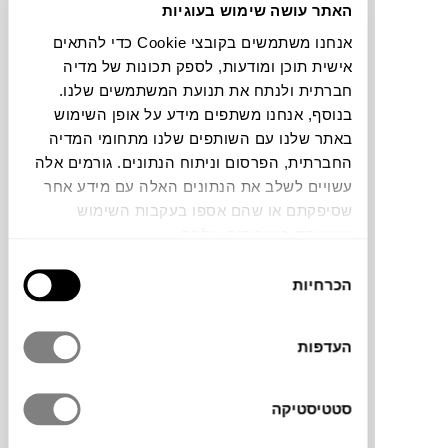
האתר עושה שימוש בעוגיות
אנחנו משתמשים בקובצי Cookie כדי להתאים
תוכלו למצוא אותי ב:
אישית תוכן ומודעות, לספק תכונות של מדיה
חברתית ולנתח את תנועת המשתמשים שלנו.
בנוסף, אנחנו משתפים מידע על אופן השימוש
צבעים
באתר שלנו עם השותפים שלנו מתחומי המדיה
החברתית, הפרסום וניתוח הנתונים. גורמים אלה
עשויים לשלב את הנתונים האלה עם מידע אחר
שסיפקתם או שהם אספו בעקבות השימוש
שעשיתם בשירותים שלהם.
בחירת
הכסא PLANA למותג האיטלקי
Kristalia
עוצב
הכרחיות
הסכמה
על ידי Lucidi Pevere. כסא קל וחזק המתאים
למגוון רב של שימושים. פרקטי במיוחד
המאפשר הערמה של עד עשרה כסאות. הכסא
העדפות
מיוצר בטכנולוגיה חדשנית ומותאם לשימוש
בבית ובחצר. הפרופיל והמבנה הדקיק של הכסא
סטטיסטיקה
הופכים אותו לתוספת אידאלית למטבח מודרני,
חדר אוכל או סביבת עבודה.