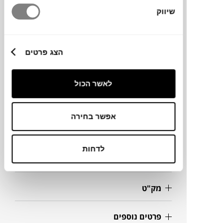
שיווק
מותג
הצג פרטים
מעצב
לאשר הכול
מידות
אפשר בחירה
49X53X79H ס"מ
לדחות
מידע על חומרים
מק"ט
פרטים נוספים