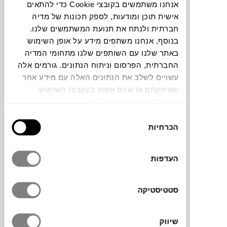
אנחנו משתמשים בקובצי Cookie כדי להתאים
אישית תוכן ומודעות, לספק תכונות של מדיה
תוכלו למצוא אותי ב:
חברתית ולנתח את תנועת המשתמשים שלנו.
בנוסף, אנחנו משתפים מידע על אופן השימוש
באתר שלנו עם השותפים שלנו מתחומי המדיה
החברתית, הפרסום וניתוח הנתונים. גורמים אלה
צבעים
עשויים לשלב את הנתונים האלה עם מידע אחר
שסיפקתם או שהם אספו בעקבות השימוש
שעשיתם בשירותים שלהם.
בחירת
הכרחיות
הסכמה
כורסה מעוצבת, חלק מסדרת Buffa למותג
הקרואטי
PROSTORIA
, מתאפיינת בצורניות
העדפות
רכה ומזמינה. עיצובה מחליף בצורה מודעת את
הסגנון הקלאסי, המלוטש והזוויתי, לטובת קווים
עגלגלים. מתאימה לחללים שמבקשים ליצור
סטטיסטיקה
חוויית ישיבה מרגיעה ומפתיעה כאחד. בהזמנה
מראש אפשר לבחור בדים נוספים במגוון צבעים.
שיווק