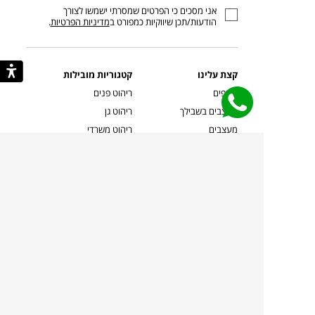
אני מסכים כי הפרטים שמסרתי ישמשו לצורך
דוא”ל
הודעות/תכן שיווקיות כמפורט ב
מדיניות הפרטיות
.
קצת עלינו
קטגוריות מובילות
סניפים
ריהוט פנים
מעצבים בשבילך
ריהוט גן
מעצבים
ריהוט משרדי
אמניות ואמנים
ילדים
קשרי אדריכלים
שטיחים
שוברים
אביזרים והלבשת הבית
צרו קשר
תאורה
משלוחים והחזרות
ספות לסלון
שואלים אותנו
שולחנות קפה
שרות ב-
פינות אוכל
תקנון אתר
מדיניות פרטיות
מדיניות עוגיות/Cookies