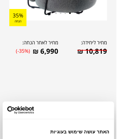
35%
הנחה
מחיר ליחידה:
מחיר לאחר הנחה:
₪
6,990
₪
10,819
(-35%)
האתר עושה שימוש בעוגיות
להדמיית AI Design