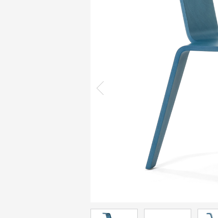
מחיר:
2,517
₪
כורסה BENDT
כמות: 1
עריכת כמות
מחיר:
1,303
₪