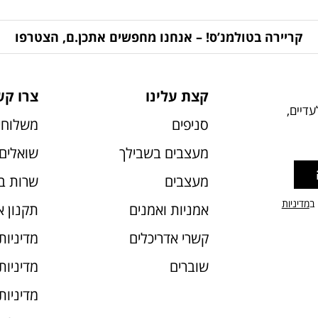
קריירה בטולמנ’ס! – אנחנו מחפשים אתכן.ם, הצטרפו
קצת עלינו
צרו קש
דיים,
סניפים
משלוחי
מעצבים בשבילך
שואלים 
מעצבים
שרות ב
 ב
מדיניות
אמניות ואמנים
תקנון 
קשרי אדריכלים
מדיניות
שוברים
מדיניות עוג
מדיניות