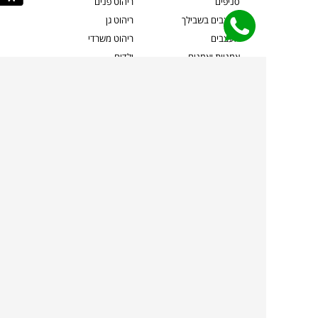
סניפים
ריהוט פנים
מעצבים בשבילך
ריהוט גן
מעצבים
ריהוט משרדי
אמניות ואמנים
ילדים
קשרי אדריכלים
שטיחים
שוברים
אביזרים והלבשת הבית
צרו קשר
תאורה
משלוחים והחזרות
ספות לסלון
שואלים אותנו
שולחנות קפה
שרות ב-
פינות אוכל
תקנון אתר
מדיניות פרטיות
מדיניות עוגיות/Cookies
מדיניות מצלמות
ביטול עסקה