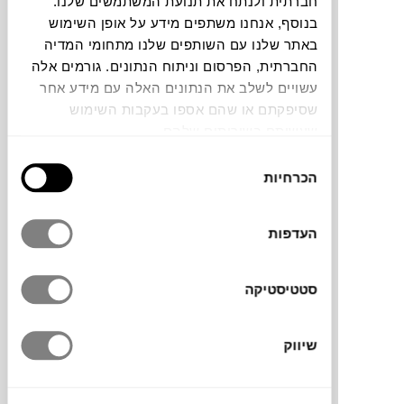
חברתית ולנתח את תנועת המשתמשים שלנו.
בנוסף, אנחנו משתפים מידע על אופן השימוש
תוכלו למצוא אותי ב:
באתר שלנו עם השותפים שלנו מתחומי המדיה
החברתית, הפרסום וניתוח הנתונים. גורמים אלה
עשויים לשלב את הנתונים האלה עם מידע אחר
שסיפקתם או שהם אספו בעקבות השימוש
צבעים
שעשיתם בשירותים שלהם.
בחירת
הכרחיות
הסכמה
העדפות
ספסל מתכת עם מדף תחתון, שייך למותג
הצרפתי
FERMOB
, יכול לשמש למגוון שימושים
בסביבה הביתית, מספסל בכניסה לבית ועד
סטטיסטיקה
שולחן סלון.
שיווק
מותג