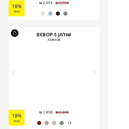
₪
2,053
₪
2,504
18%
הנחה
שולחן BEBOP S
FERMOB
₪
1,858
₪
2,266
18%
הנחה
3+