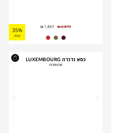
₪
1,867
₪
2,873
35%
הנחה
כסא נדנדה LUXEMBOURG
FERMOB