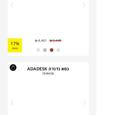
₪
4,461
₪
5,440
17%
הנחה
כסא נדנדה ADADESK
FERMOB