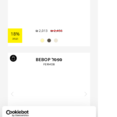
₪
2,013
₪
2,456
18%
הנחה
ספסל BEBOP
FERMOB