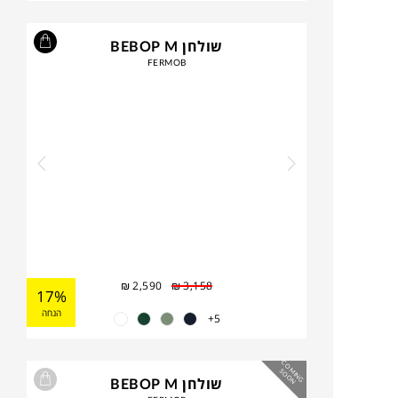
שולחן BEBOP M
FERMOB
₪
2,590
₪
3,158
17%
הנחה
5+
C
O
IN
G
O
O
M
S
N
שולחן BEBOP M