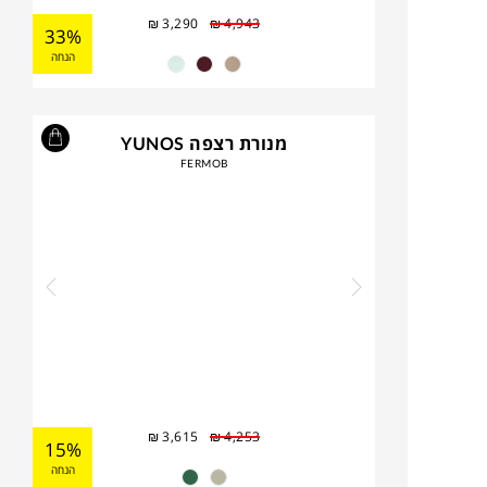
₪
3,290
₪
4,943
33%
הנחה
מנורת רצפה YUNOS
FERMOB
₪
3,615
₪
4,253
15%
הנחה