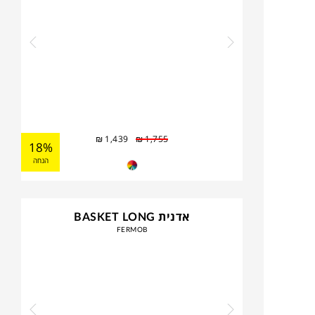
₪
1,439
₪
1,755
18%
הנחה
אדנית BASKET LONG
FERMOB