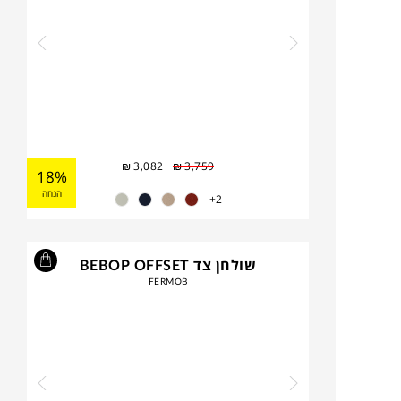
₪
3,082
₪
3,759
18%
הנחה
2+
שולחן צד BEBOP OFFSET
FERMOB