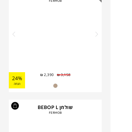
FERMOB
₪
2,390
₪
3,158
24%
הנחה
שולחן BEBOP L
FERMOB