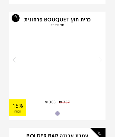
כרית חוץ BOUQUET פרחונית
FERMOB
₪
303
₪
357
15%
הנחה
NEW
עמדת עבודה BOLDER BAR