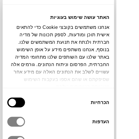
₪
4,145
₪
5,055
האתר עושה שימוש בעוגיות
18%
הנחה
1+
אנחנו משתמשים בקובצי Cookie כדי להתאים
אישית תוכן ומודעות, לספק תכונות של מדיה
חברתית ולנתח את תנועת המשתמשים שלנו.
NEW
שרפרף שולחן COCOTTE
בנוסף, אנחנו משתפים מידע על אופן השימוש
FERMOB
באתר שלנו עם השותפים שלנו מתחומי המדיה
החברתית, הפרסום וניתוח הנתונים. גורמים אלה
עשויים לשלב את הנתונים האלה עם מידע אחר
שסיפקתם או שהם אספו בעקבות השימוש
שעשיתם בשירותים שלהם.
בחירת
הכרחיות
הסכמה
העדפות
₪
578
₪
801
27%