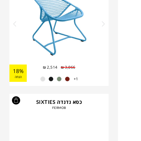
₪
2,514
₪
3,066
18%
הנחה
1+
כסא נדנדה SIXTIES
FERMOB