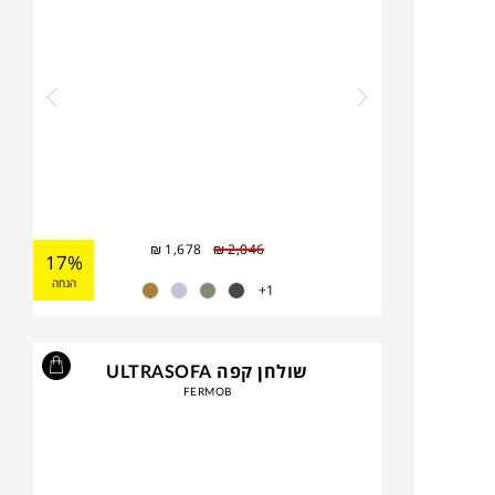
₪
1,678
₪
2,046
17%
הנחה
1+
שולחן קפה ULTRASOFA
FERMOB