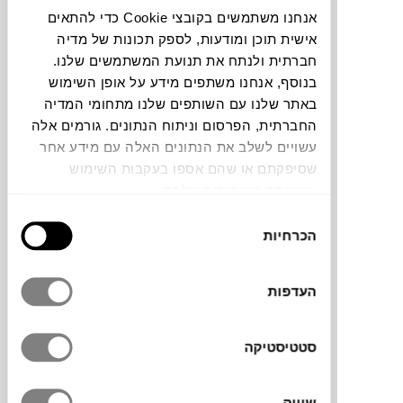
אנחנו משתמשים בקובצי Cookie כדי להתאים
אישית תוכן ומודעות, לספק תכונות של מדיה
תוכלו למצוא אותי ב:
חברתית ולנתח את תנועת המשתמשים שלנו.
בנוסף, אנחנו משתפים מידע על אופן השימוש
באתר שלנו עם השותפים שלנו מתחומי המדיה
צבעים
החברתית, הפרסום וניתוח הנתונים. גורמים אלה
עשויים לשלב את הנתונים האלה עם מידע אחר
שסיפקתם או שהם אספו בעקבות השימוש
שעשיתם בשירותים שלהם.
בחירת
הכרחיות
הסכמה
העדפות
שולחן המתכת הנמוך של המותג הצרפתי
FERMOB
היצירתי לריהוט חוץ מתאים לצד
הכסא, הערסל או הספה ולשמש כמקום
סטטיסטיקה
האידיאלי למשקפי השמש, לספר או לכוס
המשקה. הצבעים המיוחדים והעיצוב יקפיצו את
שיווק