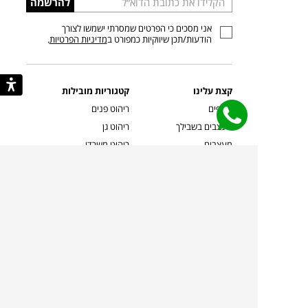
להרשמה
כתובת
אני מסכים כי הפרטים שמסרתי ישמשו לצורך
דוא”ל
הודעות/תכן שיווקיות כמפורט ב
מדיניות הפרטיות
.
קצת עלינו
קטגוריות מובילות
סניפים
ריהוט פנים
מעצבים בשבילך
ריהוט גן
מעצבים
ריהוט משרדי
אמניות ואמנים
ילדים
קשרי אדריכלים
שטיחים
שוברים
אביזרים והלבשת הבית
צרו קשר
תאורה
משלוחים והחזרות
ספות לסלון
שואלים אותנו
שולחנות קפה
שרות ב-
פינות אוכל
תקנון אתר
מדיניות פרטיות