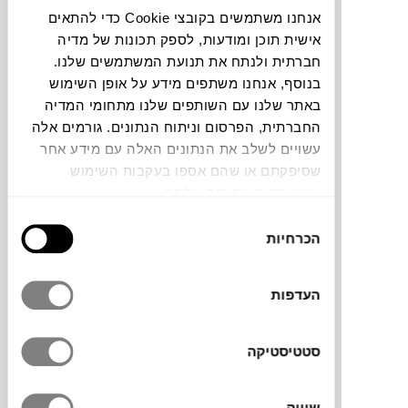
אנחנו משתמשים בקובצי Cookie כדי להתאים
אישית תוכן ומודעות, לספק תכונות של מדיה
תוכלו למצוא אותי ב:
חברתית ולנתח את תנועת המשתמשים שלנו.
בנוסף, אנחנו משתפים מידע על אופן השימוש
באתר שלנו עם השותפים שלנו מתחומי המדיה
צבעים
החברתית, הפרסום וניתוח הנתונים. גורמים אלה
עשויים לשלב את הנתונים האלה עם מידע אחר
שסיפקתם או שהם אספו בעקבות השימוש
שעשיתם בשירותים שלהם.
בחירת
הכרחיות
הסכמה
העדפות
שולחן המתכת הנמוך של המותג הצרפתי
FERMOB
היצירתי לריהוט חוץ מתאים לצד
הכסא, הערסל או הספה ולשמש כמקום
סטטיסטיקה
האידיאלי למשקפי השמש, לספר או לכוס
המשקה. הצבעים המיוחדים והעיצוב יקפיצו את
שיווק