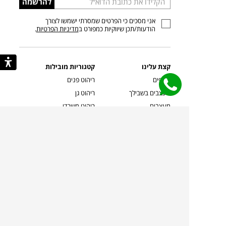
להרשמה
כתובת
אני מסכים כי הפרטים שמסרתי ישמשו לצורך
דוא”ל
הודעות/תכן שיווקיות כמפורט ב
מדיניות הפרטיות
.
קצת עלינו
קטגוריות מובילות
סניפים
ריהוט פנים
מעצבים בשבילך
ריהוט גן
מעצבים
ריהוט משרדי
אמניות ואמנים
ילדים
קשרי אדריכלים
שטיחים
שוברים
אביזרים והלבשת הבית
צרו קשר
תאורה
משלוחים והחזרות
ספות לסלון
שואלים אותנו
שולחנות קפה
שרות ב-
פינות אוכל
תקנון אתר
מדיניות פרטיות