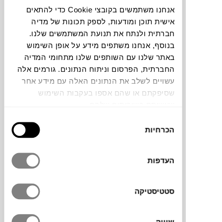
אנחנו משתמשים בקובצי Cookie כדי להתאים
אישית תוכן ומודעות, לספק תכונות של מדיה
תוכלו למצוא אותי ב:
חברתית ולנתח את תנועת המשתמשים שלנו.
בנוסף, אנחנו משתפים מידע על אופן השימוש
באתר שלנו עם השותפים שלנו מתחומי המדיה
צבעים
החברתית, הפרסום וניתוח הנתונים. גורמים אלה
עשויים לשלב את הנתונים האלה עם מידע אחר
שסיפקתם או שהם אספו בעקבות השימוש
שעשיתם בשירותים שלהם.
בחירת
הכרחיות
הסכמה
העדפות
שולחן המתכת של המותג הצרפתי
FERMOB
היצירתי לריהוט חוץ מתאים לצד הכסא, הערסל
או הספה ולשמש כמקום האידיאלי למשקפי
סטטיסטיקה
השמש, לספר או לכוס המשקה. הצבעים
המיוחדים והעיצוב יקפיצו את סביבת החוץ או
שיווק