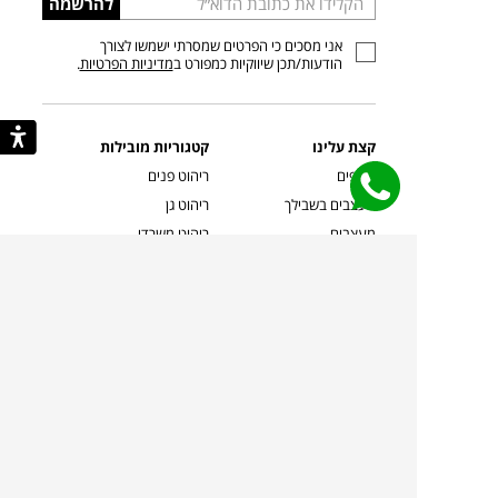
להרשמה
כתובת
אני מסכים כי הפרטים שמסרתי ישמשו לצורך
דוא”ל
הודעות/תכן שיווקיות כמפורט ב
מדיניות הפרטיות
.
קצת עלינו
קטגוריות מובילות
סניפים
ריהוט פנים
מעצבים בשבילך
ריהוט גן
מעצבים
ריהוט משרדי
אמניות ואמנים
ילדים
קשרי אדריכלים
שטיחים
שוברים
אביזרים והלבשת הבית
צרו קשר
תאורה
משלוחים והחזרות
ספות לסלון
שואלים אותנו
שולחנות קפה
שרות ב-
פינות אוכל
תקנון אתר
מדיניות פרטיות