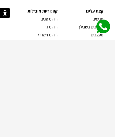
קצת עלינו
קטגוריות מובילות
סניפים
ריהוט פנים
מעצבים בשבילך
ריהוט גן
מעצבים
ריהוט משרדי
אמניות ואמנים
ילדים
קשרי אדריכלים
שטיחים
שוברים
אביזרים והלבשת הבית
צרו קשר
תאורה
משלוחים והחזרות
ספות לסלון
שואלים אותנו
שולחנות קפה
שרות ב-
פינות אוכל
תקנון אתר
מדיניות פרטיות
מדיניות עוגיות/Cookies
מדיניות מצלמות
ביטול עסקה