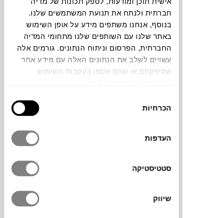
אישית תוכן ומודעות, לספק תכונות של מדיה
חברתית ולנתח את תנועת המשתמשים שלנו.
תוכלו למצוא אותי ב:
בנוסף, אנחנו משתפים מידע על אופן השימוש
באתר שלנו עם השותפים שלנו מתחומי המדיה
החברתית, הפרסום וניתוח הנתונים. גורמים אלה
עשויים לשלב את הנתונים האלה עם מידע אחר
צבעים
שסיפקתם או שהם אספו בעקבות השימוש
שעשיתם בשירותים שלהם.
בחירת
הכרחיות
הסכמה
העדפות
שולחן המתכת של המותג הצרפתי
FERMOB
סטטיסטיקה
מתאים לסביבות חוץ ופנים. עשוי ממתכת קלת
משקל וגימור מט חלק. השולחן יוסיף צבעוניות
נעימה בכל חלל שיוצב.
שיווק