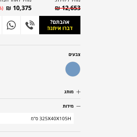
₪
10,375
₪
12,653
%)
אהבתם?
דברו איתנו!
צבעים
מותג
מידות
325X40X105H ס"מ