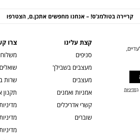
קריירה בטולמנ’ס! – אנחנו מחפשים אתכן.ם, הצטרפו
קצת עלינו
צרו קש
דיים,
סניפים
משלוחי
מעצבים בשבילך
שואלים 
מעצבים
שרות ב
 ב
מדיניות
אמניות ואמנים
תקנון 
קשרי אדריכלים
מדיניות
שוברים
מדיניות עוג
מדיניות