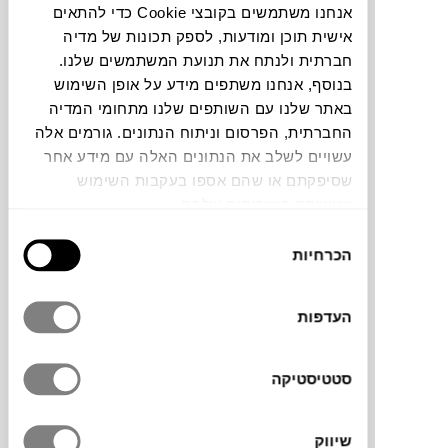
אנחנו משתמשים בקובצי Cookie כדי להתאים
אישית תוכן ומודעות, לספק תכונות של מדיה
צבעים
חברתית ולנתח את תנועת המשתמשים שלנו.
בנוסף, אנחנו משתפים מידע על אופן השימוש
באתר שלנו עם השותפים שלנו מתחומי המדיה
החברתית, הפרסום וניתוח הנתונים. גורמים אלה
עשויים לשלב את הנתונים האלה עם מידע אחר
שסיפקתם או שהם אספו בעקבות השימוש
שולחן הקפה ULTRA למותג הצרפתי
Fermob
שעשיתם בשירותים שלהם.
עוצב על ידי
FREDERIC SOFIA
כחלק מסדרה
בת אותו השם, הסדרה כולה ושולחן הקפה
בחירת
הכרחיות
בפרט מאופיינים בקווים מודרנים וזויות חדות
הסכמה
היוצרים תחושת חלל שונה ומיוחדת. השולחן
עשוי אלומיניום והרגלים עשויות ברזל להפכו
העדפות
ליציב וחזק, עמיד בתנאי מזג האוויר הקשים
הסוררים בחוץ וקל לתחזוקה וניקיון. קיים בשלל
צבעים רעננים.
סטטיסטיקה
ברזל הנו חומר טבעי ולמרות הטיפול שעבר נגד
חלודה,עם הזמן יחליד.
שיווק