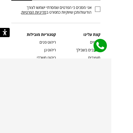
כתובת
אני מסכים כי הפרטים שמסרתי ישמשו לצורך
דוא”ל
הודעות/תכן שיווקיות כמפורט ב
מדיניות הפרטיות
.
קצת עלינו
קטגוריות מובילות
סניפים
ריהוט פנים
מעצבים בשבילך
ריהוט גן
מעצבים
ריהוט משרדי
אמניות ואמנים
ילדים
קשרי אדריכלים
שטיחים
שוברים
אביזרים והלבשת הבית
צרו קשר
תאורה
משלוחים והחזרות
ספות לסלון
שואלים אותנו
שולחנות קפה
שרות ב-
פינות אוכל
תקנון אתר
מדיניות פרטיות