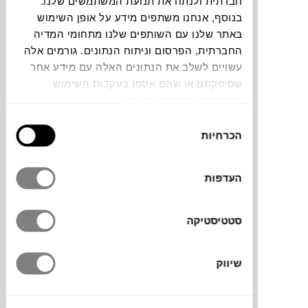
חברתית ולנתח את תנועת המשתמשים שלנו.
בנוסף, אנחנו משתפים מידע על אופן השימוש
תוכלו למצוא אותי ב:
באתר שלנו עם השותפים שלנו מתחומי המדיה
החברתית, הפרסום וניתוח הנתונים. גורמים אלה
עשויים לשלב את הנתונים האלה עם מידע אחר
שסיפקתם או שהם אספו בעקבות השימוש
צבעים
שעשיתם בשירותים שלהם.
בחירת
הכרחיות
הסכמה
העדפות
ספסל מתכת עם מדף תחתון, שייך למותג
הצרפתי
FERMOB
, יכול לשמש למגוון שימושים
בסביבה הביתית, מספסל בכניסה לבית ועד
סטטיסטיקה
שולחן סלון.
שיווק
מותג