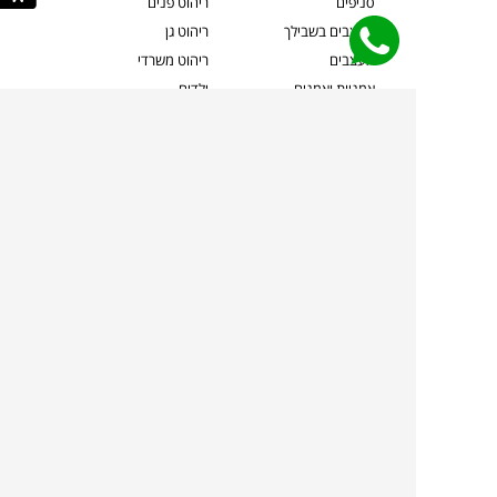
סניפים
ריהוט פנים
מעצבים בשבילך
ריהוט גן
מעצבים
ריהוט משרדי
אמניות ואמנים
ילדים
קשרי אדריכלים
שטיחים
שוברים
אביזרים והלבשת הבית
צרו קשר
תאורה
משלוחים והחזרות
ספות לסלון
שואלים אותנו
שולחנות קפה
שרות ב-
פינות אוכל
תקנון אתר
מדיניות פרטיות
מדיניות עוגיות/Cookies
מדיניות מצלמות
ביטול עסקה