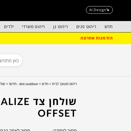
AI Design
חדש
ריהוט פנים
ריהוט גן
ריהוט משרדי
ילדים
הזדמנות אחרונה
ריהוט מעוצב לבית >
חדש >
dot outdoor - חדש! >
שולחן צד
שולחן צד ALIZE
OFFSET
מחיר ליחידה:
מחיר לאחר הנחה