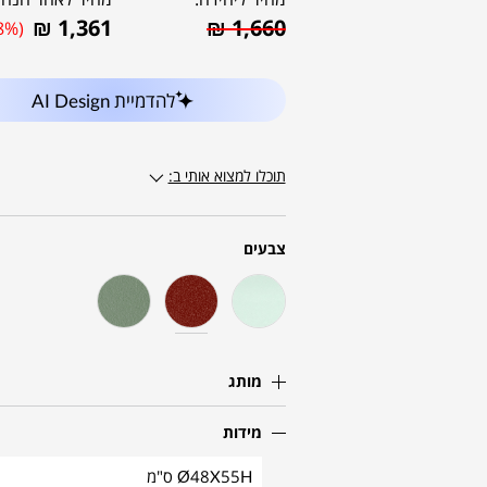
₪
1,361
₪
1,660
8%)
להדמיית AI Design
תוכלו למצוא אותי ב:
צבעים
מותג
מידות
Ø48X55H ס"מ