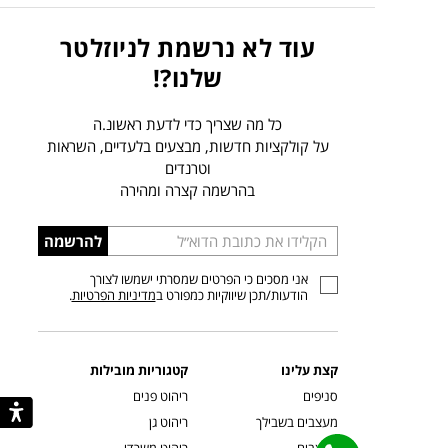
עוד לא נרשמת לניוזלטר
שלנו?!
כל מה שצריך כדי לדעת ראשונ.ה
על קולקציות חדשות, מבצעים בלעדיים, השראות
וטרנדים
בהרשמה קצרה ומהירה
הכניסו
להרשמה
כתובת
אני מסכים כי הפרטים שמסרתי ישמשו לצורך
דוא”ל
הודעות/תכן שיווקיות כמפורט ב
מדיניות הפרטיות
.
קצת עלינו
קטגוריות מובילות
סניפים
ריהוט פנים
מעצבים בשבילך
ריהוט גן
מעצבים
ריהוט משרדי