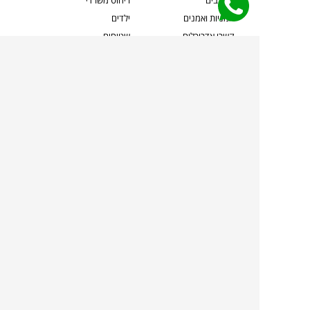
אמניות ואמנים
ילדים
קשרי אדריכלים
שטיחים
שוברים
אביזרים והלבשת הבית
צרו קשר
תאורה
משלוחים והחזרות
ספות לסלון
שואלים אותנו
שולחנות קפה
שרות ב-
פינות אוכל
תקנון אתר
מדיניות פרטיות
מדיניות עוגיות/Cookies
מדיניות מצלמות
ביטול עסקה
הצהרת נגישות