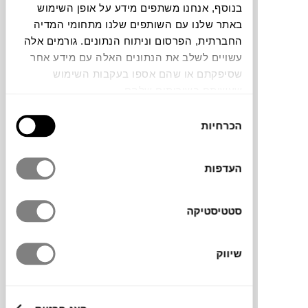
בנוסף, אנחנו משתפים מידע על אופן השימוש
חלה שגיאה. אנא רעננו את הדף ונסו שנית
באתר שלנו עם השותפים שלנו מתחומי המדיה
החברתית, הפרסום וניתוח הנתונים. גורמים אלה
עשויים לשלב את הנתונים האלה עם מידע אחר
שסיפקתם או שהם אספו בעקבות השימוש
צבעים
שעשיתם בשירותים שלהם.
בחירת
הכרחיות
הסכמה
העדפות
כרית בולסטר Vibes של המותג הספרדי
NOBODINOZ
מוסיפה טוויסט גרפי וצבעוני
לכל חלל. העיצוב הגרפי של הכרית פוגש בד
סטטיסטיקה
כותנה רך והיא מתאימה לתמיכה בגב, כתוספת
קישוט במיטה או לפינת ישיבה.
שיווק
מותג