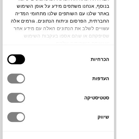
בנוסף, אנחנו משתפים מידע על אופן השימוש
באתר שלנו עם השותפים שלנו מתחומי המדיה
צבעים
החברתית, הפרסום וניתוח הנתונים. גורמים אלה
עשויים לשלב את הנתונים האלה עם מידע אחר
שסיפקתם או שהם אספו בעקבות השימוש
שעשיתם בשירותים שלהם.
בחירת
מדף Vibes של המותג הספרדי
NOBODINOZ
הכרחיות
הסכמה
מציע פתרון פרקטי ונקי לעיצוב הקיר. עשוי
מתכת מצופה לכה הוא יוצר מראה אחיד ואלגנטי
העדפות
עם אופי. אפשר לתלות אותו בכיוון שרוצים, ניתן
לשלב כמה מדפים יחד וליצור קומפוזיציה.
לתצוגה של ספרים, תמונות או פריטים אהובים
סטטיסטיקה
תוך שמירה על סדר וסטייל.
שיווק
מותג