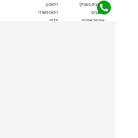
מעצבים בשבילך
ריהוט גן
מעצבים
ריהוט משרדי
אמניות ואמנים
ילדים
קשרי אדריכלים
שטיחים
שוברים
אביזרים והלבשת הבית
צרו קשר
תאורה
משלוחים והחזרות
ספות לסלון
שואלים אותנו
שולחנות קפה
שרות ב-
פינות אוכל
תקנון אתר
מדיניות פרטיות
מדיניות עוגיות/Cookies
מדיניות מצלמות
ביטול עסקה