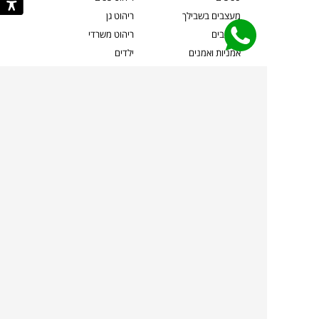
מעצבים בשבילך
ריהוט גן
מעצבים
ריהוט משרדי
אמניות ואמנים
ילדים
קשרי אדריכלים
שטיחים
שוברים
אביזרים והלבשת הבית
צרו קשר
תאורה
משלוחים והחזרות
ספות לסלון
שואלים אותנו
שולחנות קפה
שרות ב-
פינות אוכל
תקנון אתר
מדיניות פרטיות
מדיניות עוגיות/Cookies
מדיניות מצלמות
ביטול עסקה