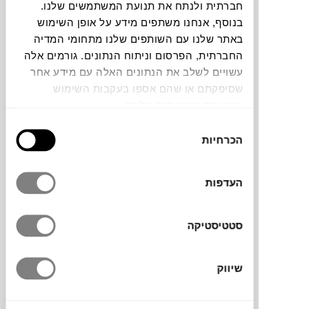
חברתית ולנתח את תנועת המשתמשים שלנו.
חלה שגיאה. אנא רעננו את הדף ונסו שנית
בנוסף, אנחנו משתפים מידע על אופן השימוש
באתר שלנו עם השותפים שלנו מתחומי המדיה
החברתית, הפרסום וניתוח הנתונים. גורמים אלה
עשויים לשלב את הנתונים האלה עם מידע אחר
צבעים
שסיפקתם או שהם אספו בעקבות השימוש
שעשיתם בשירותים שלהם.
בחירת
הכרחיות
הסכמה
אהיל Vibes של המותג הספרדי
NOBODINOZ
העדפות
מוסיף צבע ואופי לכל חלל עם הדוגמה הגרפית
שלו. הוא עשוי 100% כותנה אורגנית ומיוצר
בעבודת יד באירופה. האהיל מפזר אור רך ויוצר
סטטיסטיקה
אווירה חמימה, ומתאים לחדרי ילדים, פינת אוכל
או סלון. לשימוש עם נורת לד בלבד, לא כולל
שיווק
בית מנורה.