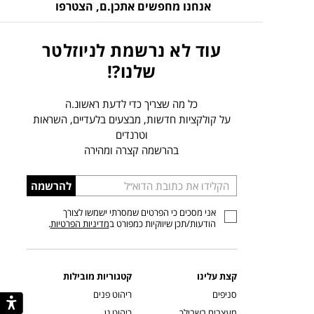
אנחנו מחפשים אתכן.ם,
הצטרפו
עוד לא נרשמת לניוזלטר
שלנו?!
כל מה שצריך כדי לדעת ראשונ.ה
על קולקציות חדשות, מבצעים בלעדיים, השראות
וטרנדים
בהרשמה קצרה ומהירה
הכניסו
להרשמה
כתובת
אני מסכים כי הפרטים שמסרתי ישמשו לצורך
דוא”ל
הודעות/תכן שיווקיות כמפורט ב
מדיניות הפרטיות
.
קצת עלינו
קטגוריות מובילות
סניפים
ריהוט פנים
מעצבים בשבילך
ריהוט גן