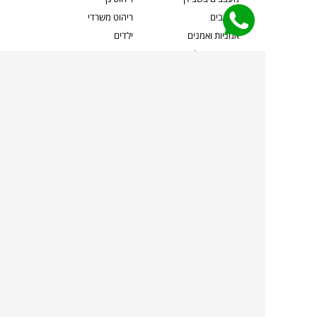
מעצבים
ריהוט משרדי
אמניות ואמנים
ילדים
קשרי אדריכלים
שטיחים
שוברים
אביזרים והלבשת הבית
צרו קשר
תאורה
משלוחים והחזרות
ספות לסלון
שואלים אותנו
שולחנות קפה
שרות ב-
פינות אוכל
תקנון אתר
מדיניות פרטיות
מדיניות עוגיות/Cookies
מדיניות מצלמות
ביטול עסקה