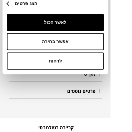
הצג פרטים
מותג
מידות
לאשר הכול
70X18X18H ס"מ
אפשר בחירה
מידע על חומרים
לדחות
מק"ט
פרטים נוספים
קריירה בטולמנ’ס!