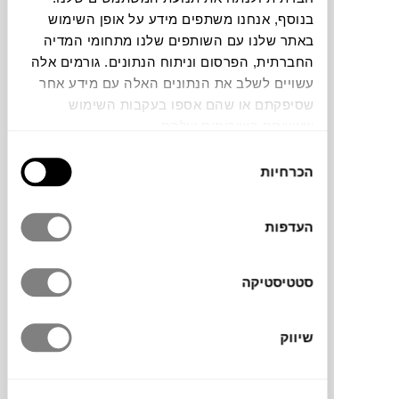
בנוסף, אנחנו משתפים מידע על אופן השימוש
חלה שגיאה. אנא רעננו את הדף ונסו שנית
באתר שלנו עם השותפים שלנו מתחומי המדיה
החברתית, הפרסום וניתוח הנתונים. גורמים אלה
עשויים לשלב את הנתונים האלה עם מידע אחר
צבעים
שסיפקתם או שהם אספו בעקבות השימוש
שעשיתם בשירותים שלהם.
בחירת
הכרחיות
הסכמה
כרית בולסטר Cliff של המותג הספרדי
העדפות
NOBODINOZ
עשויה 100% פשתן צרפתי
באיכות גבוהה, שגודל ונצבע באירופה בתהליך
סטטיסטיקה
ידידותי לסביבה. בזכות הצורה הגלילית
והטקסטורה הרכה, היא מתאימה לתמיכה בגב,
כקישוט במיטה או כתוספת נוחה לפינת ישיבה.
שיווק