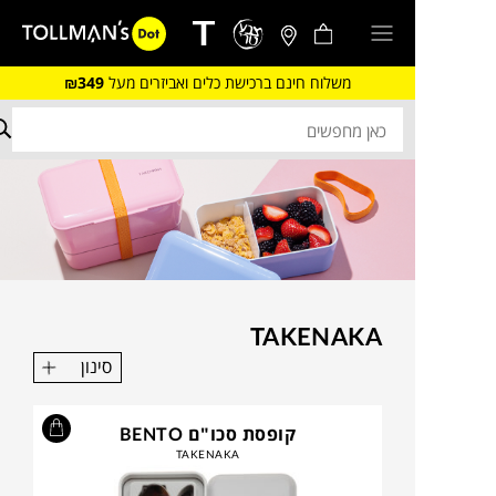
משלוח חינם ברכישת כלים ואביזרים מעל
₪349
TAKENAKA
סינון
קופסת סכו"ם BENTO
TAKENAKA