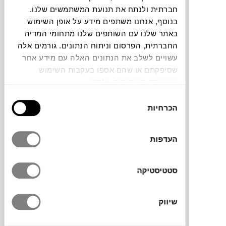
חברתית ולנתח את תנועת המשתמשים שלנו.
בנוסף, אנחנו משתפים מידע על אופן השימוש
קופסת סכו"ם BENTO
באתר שלנו עם השותפים שלנו מתחומי המדיה
TAKENAKA
החברתית, הפרסום וניתוח הנתונים. גורמים אלה
עשויים לשלב את הנתונים האלה עם מידע אחר
שסיפקתם או שהם אספו בעקבות השימוש
שעשיתם בשירותים שלהם.
בחירת
הכרחיות
הסכמה
העדפות
₪
149
סטטיסטיקה
שיווק
קופסת אוכל BENTO