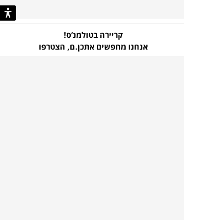
קריירה בטולמנ’ס!
אנחנו מחפשים אתכן.ם,
הצטרפו
עוד לא נרשמת לניוזלטר
שלנו?!
כל מה שצריך כדי לדעת ראשונ.ה
על קולקציות חדשות, מבצעים בלעדיים, השראות
וטרנדים
בהרשמה קצרה ומהירה
הכניסו
להרשמה
כתובת
אני מסכים כי הפרטים שמסרתי ישמשו לצורך
דוא”ל
הודעות/תכן שיווקיות כמפורט ב
מדיניות הפרטיות
.