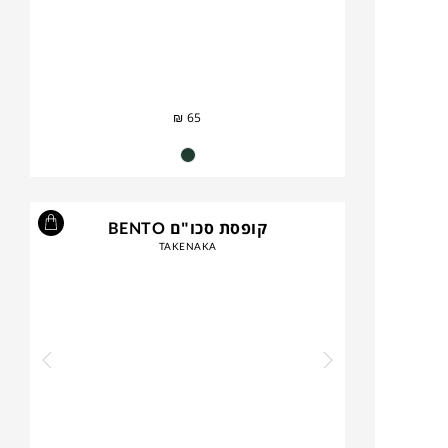
₪
65
קופסת סכו"ם BENTO
TAKENAKA