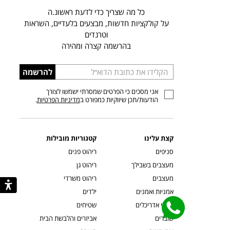
כל מה שצריך כדי לדעת ראשונ.ה
על קולקציות חדשות, מבצעים בלעדיים, השראות
וטרנדים
בהרשמה קצרה ומהירה
הכניסו
להרשמה
כתובת
אני מסכים כי הפרטים שמסרתי ישמשו לצורך
דוא”ל
הודעות/תכן שיווקיות כמפורט ב
מדיניות הפרטיות
.
קצת עלינו
קטגוריות מובילות
סניפים
ריהוט פנים
מעצבים בשבילך
ריהוט גן
מעצבים
ריהוט משרדי
אמניות ואמנים
ילדים
קשרי אדריכלים
שטיחים
שוברים
אביזרים והלבשת הבית