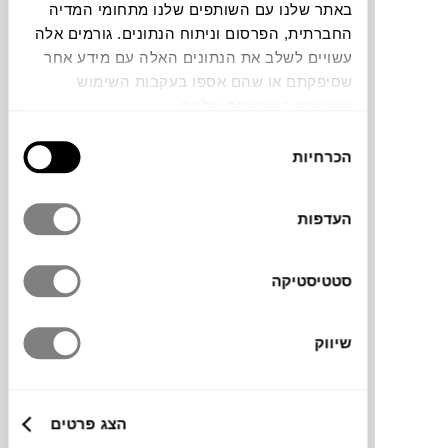
באתר שלנו עם השותפים שלנו מתחומי המדיה
החברתית, הפרסום וניתוח הנתונים. גורמים אלה
עשויים לשלב את הנתונים האלה עם מידע אחר
שסיפקתם או שהם אספו בעקבות השימוש
שעשיתם בשירותים שלהם.
ערכת סכו״ם קומפקטית של המותג היפני
בחירת
TAKENAKA
, בעיצוב מינימליסטי ונקי. כוללת
הכרחיות
הסכמה
מזלג, סכין וכף בתוך נרתיק קשיח שנכנס בקלות
לתיק או לקופסת הבנטו. עשויה חומרים עמידים
העדפות
וקלה לניקוי. פתרון נוח, אסתטי וידידותי לסביבה
לארוחות בדרכים.
סטטיסטיקה
מותג
שיווק
מידות
הצג פרטים
7.8X19X2.5H ס"מ