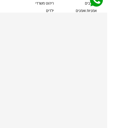
מעצבים
ריהוט משרדי
אמניות ואמנים
ילדים
קשרי אדריכלים
שטיחים
שוברים
אביזרים והלבשת הבית
צרו קשר
תאורה
משלוחים והחזרות
ספות לסלון
שואלים אותנו
שולחנות קפה
שרות ב-
פינות אוכל
תקנון אתר
מדיניות פרטיות
מדיניות עוגיות/Cookies
מדיניות מצלמות
ביטול עסקה
הצהרת נגישות