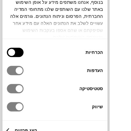
בנוסף, אנחנו משתפים מידע על אופן השימוש
באתר שלנו עם השותפים שלנו מתחומי המדיה
תוכלו למצוא אותי ב:
החברתית, הפרסום וניתוח הנתונים. גורמים אלה
עשויים לשלב את הנתונים האלה עם מידע אחר
שסיפקתם או שהם אספו בעקבות השימוש
שעשיתם בשירותים שלהם.
צבעים
בחירת
הכרחיות
הסכמה
העדפות
ספת שלושה מושבים לסביבת החוץ, בעיצוב
קליל ומעודן. עשויה מבסיס אלומינים קל משקל,
סטטיסטיקה
צבוע בגוון ניטרלי וטבעי שמשתלב בקלות בכל
סביבה. ריפוד מבד אקרילי עוטף ואת המושבים
שיווק
ונותן לה את המראה האלגנטי שלה.
לההגנה מקסימלית בפני פגעי מזג אוויר הוסיפו
כיסוי
תואם.
הצג פרטים