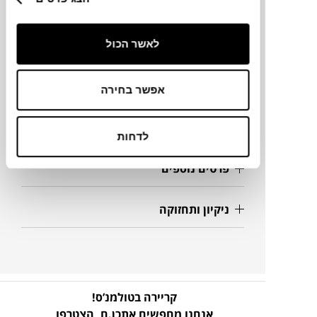
מידות
לאשר הכול
74X210X68H ס"מ
אפשר בחירה
מק"ט
לדחות
פרטים נוספים
ניקיון ותחזוקה
קריירה בטולמנ’ס!
אנחנו מחפשים אתכן.ם,
הצטרפו