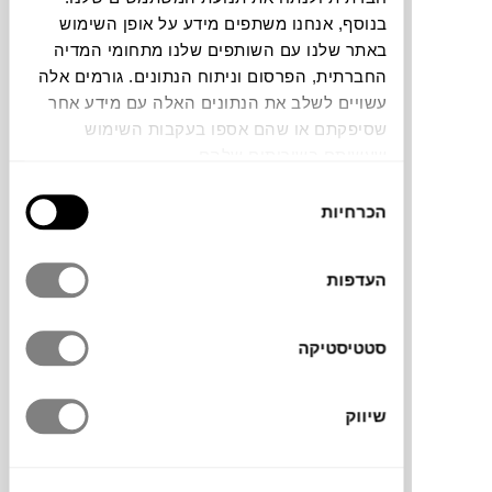
בנוסף, אנחנו משתפים מידע על אופן השימוש
באתר שלנו עם השותפים שלנו מתחומי המדיה
תוכלו למצוא אותי ב:
החברתית, הפרסום וניתוח הנתונים. גורמים אלה
עשויים לשלב את הנתונים האלה עם מידע אחר
שסיפקתם או שהם אספו בעקבות השימוש
צבעים
שעשיתם בשירותים שלהם.
בחירת
הכרחיות
הסכמה
העדפות
ספה מרווחת בעיצוב קליל, בקווים מודרניים
ואלגנטיים. הספה עמידה לתנאי חוץ ואינה
סטטיסטיקה
דורשת טיפול ותחזוקה, הריהוט מאלומיניום
והריפוד עשוי בד אקרילי. בנוסף לספה קיימת גם
כורסה ושולחן קפה תואם. לההגנה מקסימלית
שיווק
בפני פגעי מזג אוויר הוסיפו
כיסוי
תואם.