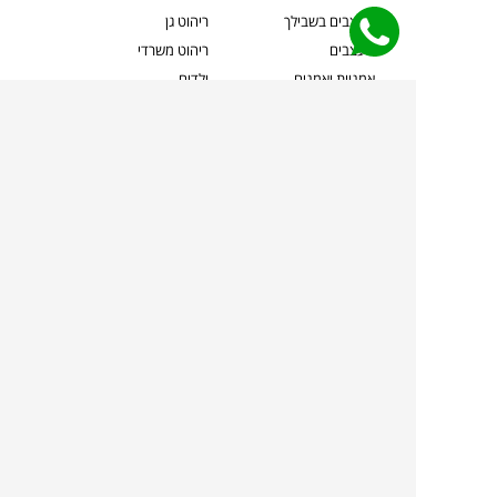
מעצבים בשבילך
ריהוט גן
מעצבים
ריהוט משרדי
אמניות ואמנים
ילדים
קשרי אדריכלים
שטיחים
שוברים
אביזרים והלבשת הבית
צרו קשר
תאורה
משלוחים והחזרות
ספות לסלון
שואלים אותנו
שולחנות קפה
שרות ב-
פינות אוכל
תקנון אתר
מדיניות פרטיות
מדיניות עוגיות/Cookies
מדיניות מצלמות
ביטול עסקה