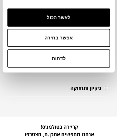
145X160X82H
לאשר הכול
מידע על חומרים
אפשר בחירה
מק"ט
לדחות
פרטים נוספים
ניקיון ותחזוקה
קריירה בטולמנ’ס!
אנחנו מחפשים אתכן.ם,
הצטרפו