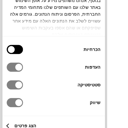
בנוסף, אנחנו משתפים מידע על אופן השימוש
באתר שלנו עם השותפים שלנו מתחומי המדיה
תוכלו למצוא אותי ב:
החברתית, הפרסום וניתוח הנתונים. גורמים אלה
עשויים לשלב את הנתונים האלה עם מידע אחר
שסיפקתם או שהם אספו בעקבות השימוש
שעשיתם בשירותים שלהם.
צבעים
בחירת
הכרחיות
הסכמה
העדפות
מיטת התרווחות בעיצוב קליל, בקווים מודרניים
ואלגנטיים. המערכת עמידה לתנאי חוץ ואינה
סטטיסטיקה
דורשת טיפול ותחזוקה, הריהוט מאלומיניום
והריפוד עשוי בד אקרילי.
שיווק
מידות
הצג פרטים