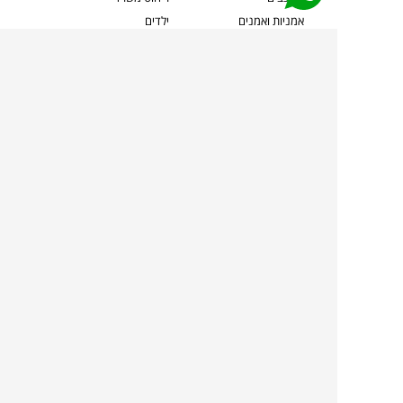
אמניות ואמנים
ילדים
קשרי אדריכלים
שטיחים
שוברים
אביזרים והלבשת הבית
צרו קשר
תאורה
משלוחים והחזרות
ספות לסלון
שואלים אותנו
שולחנות קפה
שרות ב-
פינות אוכל
תקנון אתר
מדיניות פרטיות
מדיניות עוגיות/Cookies
מדיניות מצלמות
ביטול עסקה
הצהרת נגישות