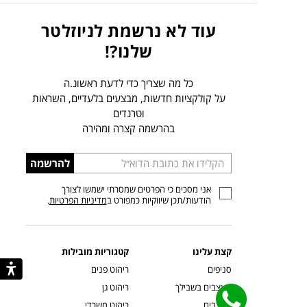
עוד לא נרשמת לניוזלטר
שלנו?!
כל מה שצריך כדי לדעת ראשונ.ה
על קולקציות חדשות, מבצעים בלעדיים, השראות
וטרנדים
בהרשמה קצרה ומהירה
הכניסו
להרשמה
כתובת
אני מסכים כי הפרטים שמסרתי ישמשו לצורך
דוא”ל
הודעות/תכן שיווקיות כמפורט ב
מדיניות הפרטיות
.
קצת עלינו
קטגוריות מובילות
סניפים
ריהוט פנים
מעצבים בשבילך
ריהוט גן
מעצבים
ריהוט משרדי