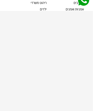
מעצבים
ריהוט משרדי
אמניות ואמנים
ילדים
קשרי אדריכלים
שטיחים
שוברים
אביזרים והלבשת הבית
צרו קשר
תאורה
משלוחים והחזרות
ספות לסלון
שואלים אותנו
שולחנות קפה
שרות ב-
פינות אוכל
תקנון אתר
מדיניות פרטיות
מדיניות עוגיות/Cookies
מדיניות מצלמות
ביטול עסקה
הצהרת נגישות