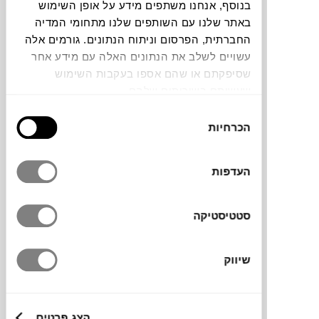
בנוסף, אנחנו משתפים מידע על אופן השימוש
באתר שלנו עם השותפים שלנו מתחומי המדיה
תוכלו למצוא אותי ב:
החברתית, הפרסום וניתוח הנתונים. גורמים אלה
עשויים לשלב את הנתונים האלה עם מידע אחר
שסיפקתם או שהם אספו בעקבות השימוש
שעשיתם בשירותים שלהם.
צבעים
בחירת
הכרחיות
הסכמה
העדפות
ספה מרווחת בעיצוב קליל. הספה עמידה לתנאי
חוץ ואינה דורשת טיפול ותחזוקה. בסיס הספה
סטטיסטיקה
עשוי מאלומיניום וריפוד מבד אקרילי. ידיות חבל
מוסיפות נוכחות מרשימה ונוחה. לההגנה
שיווק
מקסימלית בפני פגעי מזג אוויר הוסיפו
כיסוי
תואם.
הצג פרטים