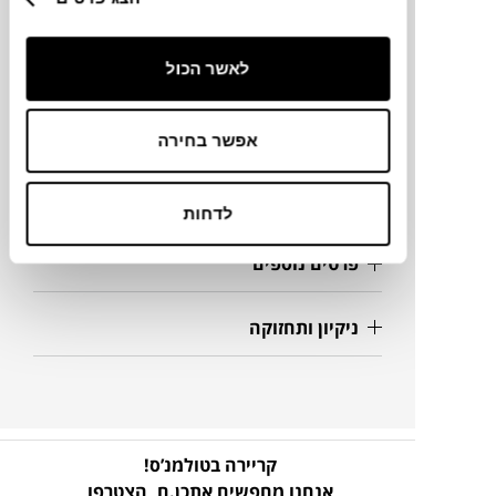
מידות
לאשר הכול
230X90X70H ס"מ
אפשר בחירה
מק"ט
לדחות
פרטים נוספים
ניקיון ותחזוקה
קריירה בטולמנ’ס!
אנחנו מחפשים אתכן.ם,
הצטרפו