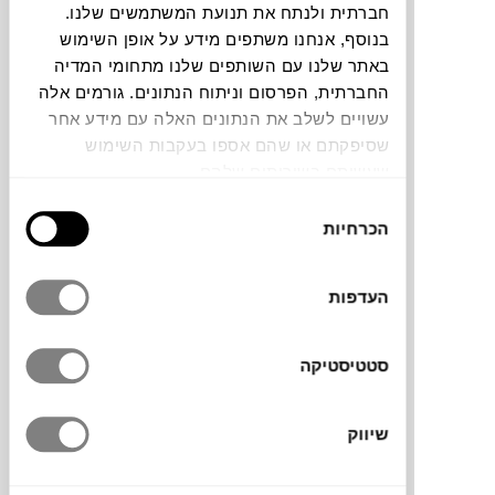
חברתית ולנתח את תנועת המשתמשים שלנו.
חלה שגיאה. אנא רעננו את הדף ונסו שנית
בנוסף, אנחנו משתפים מידע על אופן השימוש
באתר שלנו עם השותפים שלנו מתחומי המדיה
החברתית, הפרסום וניתוח הנתונים. גורמים אלה
עשויים לשלב את הנתונים האלה עם מידע אחר
צבעים
שסיפקתם או שהם אספו בעקבות השימוש
שעשיתם בשירותים שלהם.
בחירת
הכרחיות
הסכמה
כיסוי לשמשייה Terreza של המותג הדני
HAY
העדפות
מיועד לשמירה של השמשייה מפני שמש, לכלוך
ורטיבות. הוא עשוי מחומר עמיד המתאים
לשימוש חוץ ומאריך את חיי השמשיה כאשר היא
סטטיסטיקה
לא בשימוש.
שיווק
מותג