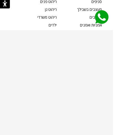
סניפים
ריהוט פנים
מעצבים בשבילך
ריהוט גן
מעצבים
ריהוט משרדי
אמניות ואמנים
ילדים
קשרי אדריכלים
שטיחים
שוברים
אביזרים והלבשת הבית
צרו קשר
תאורה
משלוחים והחזרות
ספות לסלון
שואלים אותנו
שולחנות קפה
שרות ב-
פינות אוכל
תקנון אתר
מדיניות פרטיות
מדיניות עוגיות/Cookies
מדיניות מצלמות
ביטול עסקה