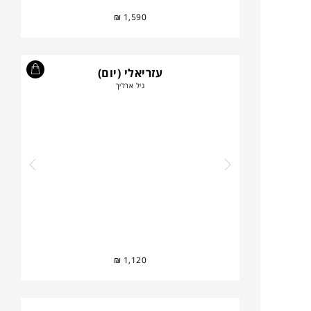
₪
1,590
עזריאלי (יום)
גיל ארליך
₪
1,120