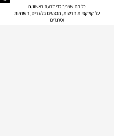
כל מה שצריך כדי לדעת ראשונ.ה
על קולקציות חדשות, מבצעים בלעדיים, השראות
וטרנדים
בהרשמה קצרה ומהירה
הכניסו
להרשמה
כתובת
אני מסכים כי הפרטים שמסרתי ישמשו לצורך
דוא”ל
הודעות/תכן שיווקיות כמפורט ב
מדיניות הפרטיות
.
קצת עלינו
קטגוריות מובילות
סניפים
ריהוט פנים
מעצבים בשבילך
ריהוט גן
מעצבים
ריהוט משרדי
אמניות ואמנים
ילדים
קשרי אדריכלים
שטיחים
שוברים
אביזרים והלבשת הבית