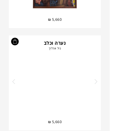
₪
5,660
נערה וכלב
גיל ארליך
₪
5,660