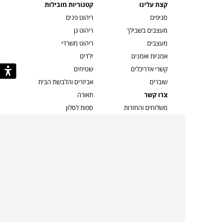
קצת עלינו
קטגוריות מובילות
סניפים
ריהוט פנים
מעצבים בשבילך
ריהוט גן
מעצבים
ריהוט משרדי
אמניות ואמנים
ילדים
קשרי אדריכלים
שטיחים
שוברים
אביזרים והלבשת הבית
צרו קשר
תאורה
משלוחים והחזרות
ספות לסלון
שואלים אותנו
שולחנות קפה
שרות ב-
פינות אוכל
תקנון אתר
מדיניות פרטיות
מדיניות עוגיות/Cookies
מדיניות מצלמות
ביטול עסקה