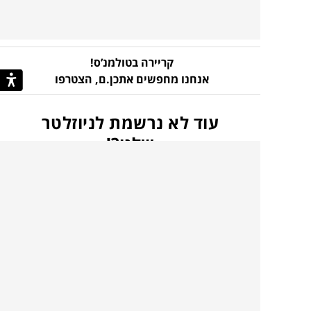
קריירה בטולמנ’ס!
אנחנו מחפשים אתכן.ם,
הצטרפו
עוד לא נרשמת לניוזלטר
שלנו?!
כל מה שצריך כדי לדעת ראשונ.ה
על קולקציות חדשות, מבצעים בלעדיים, השראות
וטרנדים
בהרשמה קצרה ומהירה
הכניסו
להרשמה
כתובת
אני מסכים כי הפרטים שמסרתי ישמשו לצורך
דוא”ל
הודעות/תכן שיווקיות כמפורט ב
מדיניות הפרטיות
.