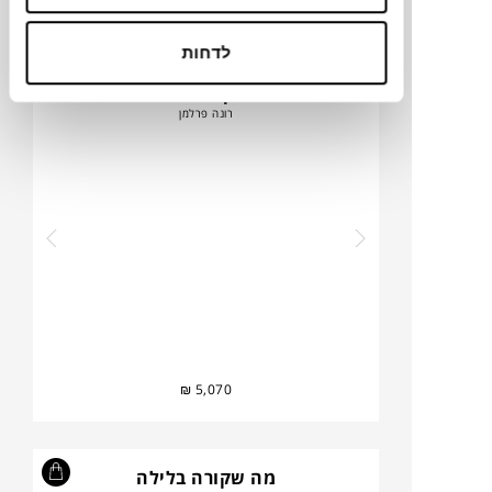
₪
3,890
לדחות
אבן חול #1
רונה פרלמן
₪
5,070
מה שקורה בלילה