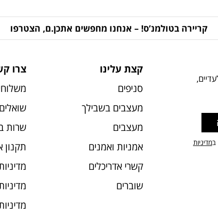
קריירה בטולמנ’ס! – אנחנו מחפשים אתכן.ם, הצטרפו
קצת עלינו
צרו קש
דיים,
סניפים
משלוחי
מעצבים בשבילך
שואלים 
מעצבים
שרות ב
 ב
מדיניות
אמניות ואמנים
תקנון 
קשרי אדריכלים
מדיניות
שוברים
מדיניות עוג
מדיניות