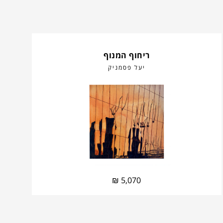
ריחוף המנוף
יעל פסמניק
₪
5,070