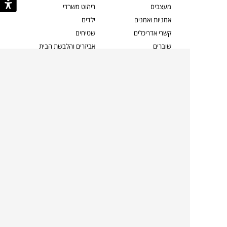
מעצבים
ריהוט משרדי
אמניות ואמנים
ילדים
קשרי אדריכלים
שטיחים
שוברים
אביזרים והלבשת הבית
צרו קשר
תאורה
משלוחים והחזרות
ספות לסלון
שואלים אותנו
שולחנות קפה
שרות ב-
פינות אוכל
תקנון אתר
מדיניות פרטיות
מדיניות עוגיות/Cookies
מדיניות מצלמות
ביטול עסקה
הצהרת נגישות