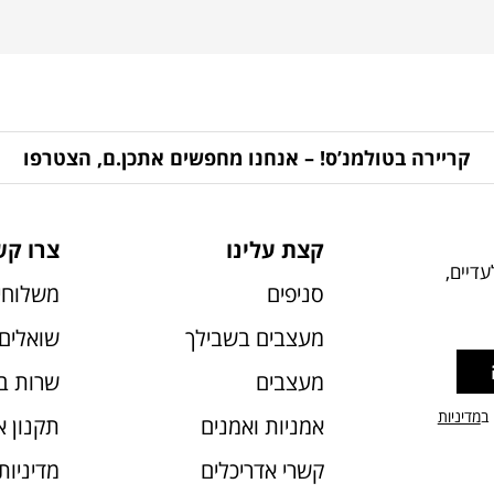
קריירה בטולמנ’ס! – אנחנו מחפשים אתכן.ם, הצטרפו
קצת עלינו
צרו קש
דיים,
סניפים
משלוחי
מעצבים בשבילך
שואלים 
מעצבים
שרות ב
 ב
מדיניות
אמניות ואמנים
תקנון 
קשרי אדריכלים
מדיניות