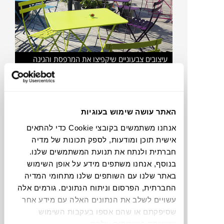
עיצובים צבעוניים שיקפיצו את המרפסת והגינה
האתר עושה שימוש בעוגיות
טכנולוגיות וחומרים
– רהיטי הגינה המוצעים כיום
מיוצרים בטכנולוגיות ייצור מתקדמות המעניקות להם
אנחנו משתמשים בקובצי Cookie כדי להתאים
אישית תוכן ומודעות, לספק תכונות של מדיה
תכונות עמידות גבוהות בפני תנאי מזג האוויר. תשומת
חברתית ולנתח את תנועת המשתמשים שלנו.
לב מיוחדת אף נרשמת בגזרת החומרים אשר בזכות
בנוסף, אנחנו משתפים מידע על אופן השימוש
טכנולוגיות גבוהות ממקסמים את הפוטנציאל הגלום
באתר שלנו עם השותפים שלנו מתחומי המדיה
בהם. דוגמא בולטת לכך הם רהיטי החוץ אשר עשויים
החברתית, הפרסום וניתוח הנתונים. גורמים אלה
בהזרקת חומרים פלסטיים מתקדמים המעניקים מלבד
עשויים לשלב את הנתונים האלה עם מידע אחר
עיצובים יוצאי דופן גם יתרונות בולטים כמו תחזוקה
שסיפקתם או שהם אספו בעקבות השימוש
שעשיתם בשירותים שלהם.