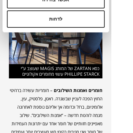
ועל כן יותר ויותר מעצבים ויצרנים, מפתחים עיצובים
שעשויים מחומרים ממוחזרים.
לדחות
כסא ZARTAN של המותג MAGIS שעוצב ע”י
PHILLIPE STARCK עשוי מחומרים אקולוגיים
חומרים ואמנות השילובים
– חומריות עשירה ברהיטי
החוץ הפכה לעניין שבשגרה. ראטן, פלסטיק, עץ,
אלומיניום, ברזל וכדומה אך אליהם נוספת לאחרונה
מגמה לוהטת חדשה – “אמנות השילובים”. שילוב
מאפיינים חזותיים של חומר אחד עם יתרונות העמידות
של חומר שני מניבים רהיטי חוץ מעוצבים יותר ועמידים