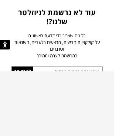
עוד לא נרשמת לניוזלטר
שלנו?!
כל מה שצריך כדי לדעת ראשונ.ה
על קולקציות חדשות, מבצעים בלעדיים, השראות
וטרנדים
בהרשמה קצרה ומהירה
הכניסו
להרשמה
כתובת
אני מסכים כי הפרטים שמסרתי ישמשו לצורך
דוא”ל
הודעות/תכן שיווקיות כמפורט ב
מדיניות הפרטיות
.
קצת עלינו
קטגוריות מובילות
סניפים
ריהוט פנים
מעצבים בשבילך
ריהוט גן
מעצבים
ריהוט משרדי