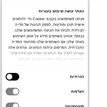
לזחילה של תינוקות.
האתר עושה שימוש בעוגיות
אנחנו משתמשים בקובצי Cookie כדי להתאים
אישית תוכן ומודעות, לספק תכונות של מדיה
חברתית ולנתח את תנועת המשתמשים שלנו.
בנוסף, אנחנו משתפים מידע על אופן השימוש
באתר שלנו עם השותפים שלנו מתחומי המדיה
החברתית, הפרסום וניתוח הנתונים. גורמים אלה
עשויים לשלב את הנתונים האלה עם מידע אחר
שסיפקתם או שהם אספו בעקבות השימוש
שטיח AIR NATURAL של המותג LORENA
שעשיתם בשירותים שלהם.
CANALS, בצבעים טבעיים
בחירת
הכרחיות
הסכמה
צמר: סיב המופק משיער כבשים. בדרך כלל הסיבים
מעובדים. שטיחים מצמר נחשבים ליוקרתיים ולאלגנטיים
העדפות
וגם לרכים ועמידים.
סטטיסטיקה
ויסקוזה: ידוע גם בשם Rayon. סיב מעשה ידי אדם