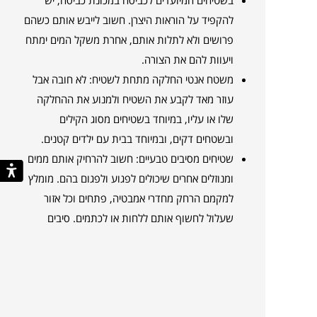
להקפיד על הוראות היצרן. חשוב לייבש אותם כשהם
פרושים ולא לתלות אותם, אחרת משקל המים ימתח
ויעוות להם את הצורה.
משטח אנטי החלקה מתחת לשטיח: לא חובה אבל
עוזר מאד לקבע את השטיח ולמנוע את ההחלקה
שלו או עליו, במיוחד בשטיחים מסוג הקילים
ובשטחים דקים, ובמיוחד בבית עם ילדים קטנים.
שטיחים מסיבים טבעיים: חשוב להרחיק אותם ממים
ומנוזלים אחרים שיכולים לפגוע ולפגום בהם. מומלץ
למקמם הרחק מחדרי אמבטיה, פתחים וכל אזור
שעלול לחשוף אותם ללחות או לכתמים. סיבים
טבעיים רגישים לחומרי ניקוי, לכן מומלץ לנקות את
הכתמים בעזרת מטלית או מגבת לחה. בכתמים
רציניים, מומלץ להיעזר במנקי שטיחים מקצועיים כדי
לקבל הערכה טובה יותר כיצד להתמודד עם הכתם.