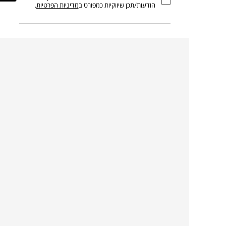
הודעות/תכן שיווקיות כמפורט ב
מדיניות הפרטיות
.
קצת עלינו
קטגוריות מובילות
סניפים
ריהוט פנים
מעצבים בשבילך
ריהוט גן
מעצבים
ריהוט משרדי
אמניות ואמנים
ילדים
קשרי אדריכלים
שטיחים
שוברים
אביזרים והלבשת הבית
צרו קשר
תאורה
משלוחים והחזרות
ספות לסלון
שואלים אותנו
שולחנות קפה
שרות ב-
פינות אוכל
תקנון אתר
מדיניות פרטיות
מדיניות עוגיות/Cookies