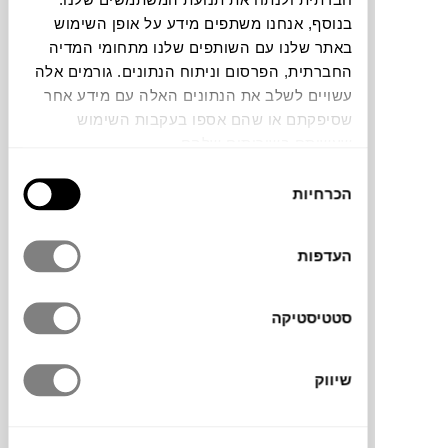
בנוסף, אנחנו משתפים מידע על אופן השימוש
באתר שלנו עם השותפים שלנו מתחומי המדיה
החברתית, הפרסום וניתוח הנתונים. גורמים אלה
כסאות נערמים MONTMARTRE של המותג
עשויים לשלב את הנתונים האלה עם מידע אחר
FERMOB
שסיפקתם או שהם אספו בעקבות השימוש
שעשיתם בשירותים שלהם.
בחירת
הכרחיות
הסכמה
העדפות
מרפסת השמש הפכה למרחב חיצוני פרטי מרחף,
שאף בניגוד לגינה על הקרקע נהנית מנוף פנורמי
למרחב האורבאני הפתוח.
סטטיסטיקה
FERMOB הוא מותג צרפתי אשר הפך שם נירדף
שיווק
לעיצוב מודרני, צבעוני ואיכותי, שחומר הגלם העיקרי
שלו הוא מתכת.