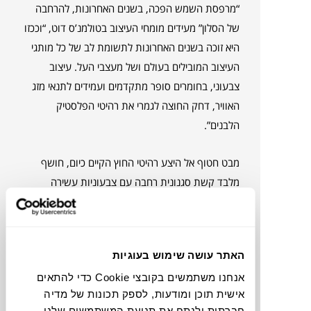
“מרפסת השמש הפכה, בשנים האחרונות, להרחבה
של הסלון” מעידים מומחי העיצוב בטולמנ’ס דוט, “וככזו
היא זוכה בשנים האחרונות לתשומת לב של כל מותגי
העיצוב המובילים בעולם ושל מעצבי העל. עיצוב
צבעוני, בחומרים סופר מתקדמים ועמידים לתנאי מזג
האוויר, דחק החוצה לגמרי את רהיטי הפלסטיק
הלבנים”.
מבט חטוף אל היצע רהיטי החוץ הקיים כיום, חושף
מלבד קשת סגנונית רחבה עם צבעוניות עשירה
וחומריות מגוונת, גם פתרונות אחסון יצירתיים של
רהיטים נערמים או קטנים, המאפשרים גם למרפסת
קטנה להיות מאורגנת, מזמינה ונעימה.
האתר עושה שימוש בעוגיות
אנחנו משתמשים בקובצי Cookie כדי להתאים
אישית תוכן ומודעות, לספק תכונות של מדיה
חברתית ולנתח את תנועת המשתמשים שלנו.