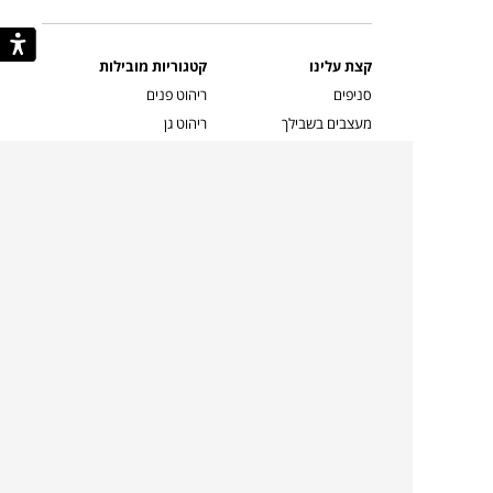
קצת עלינו
קטגוריות מובילות
סניפים
ריהוט פנים
מעצבים בשבילך
ריהוט גן
מעצבים
ריהוט משרדי
אמניות ואמנים
ילדים
קשרי אדריכלים
שטיחים
שוברים
אביזרים והלבשת הבית
צרו קשר
תאורה
משלוחים והחזרות
ספות לסלון
שואלים אותנו
שולחנות קפה
שרות ב-
פינות אוכל
תקנון אתר
מדיניות פרטיות
מדיניות עוגיות/Cookies
מדיניות מצלמות