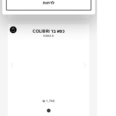
₪
1,590
₪
2,090
לדחות
23%
הנחה
כסא בר COLIBRI
HANS K
₪
1,740