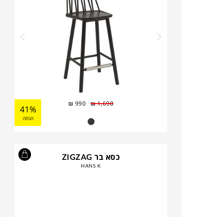
₪
990
₪
1,690
41%
הנחה
כסא בר ZIGZAG
HANS K